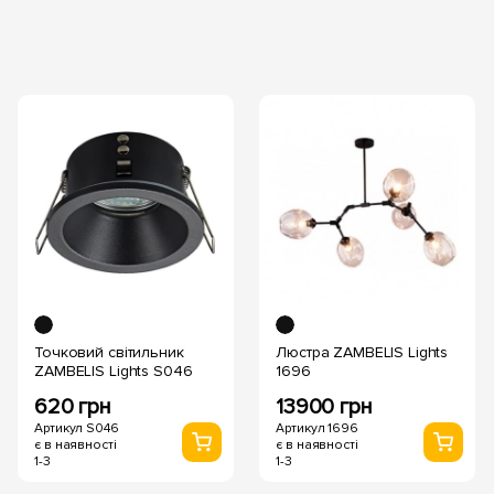
Точковий світильник
Люстра ZAMBELIS Lights
ZAMBELIS Lights S046
1696
620 грн
13900 грн
Артикул S046
Артикул 1696
є в наявності
є в наявності
1-3
1-3