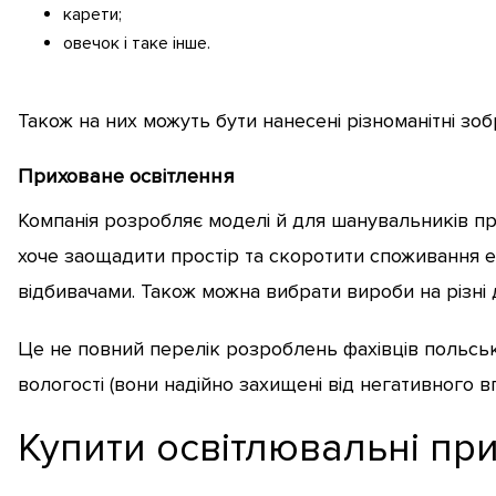
карети;
овечок і таке інше.
Також на них можуть бути нанесені різноманітні зо
Приховане освітлення
Компанія розробляє моделі й для шанувальників прих
хоче заощадити простір та скоротити споживання ел
відбивачами. Також можна вибрати вироби на різні 
Це не повний перелік розроблень фахівців польськ
вологості (вони надійно захищені від негативного в
Купити освітлювальні пр