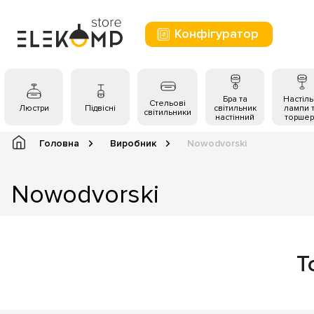
Конфігуратор
Бра та
Настіль
Стельові
Люстри
Підвісні
світильник
лампи 
світильники
настінний
торшер
Головна
Виробник
Nowodvorski
Nowodvorski
Т