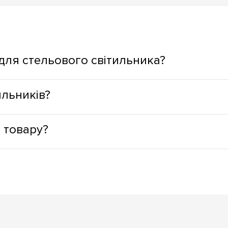
 для стельового світильника?
на функціональне призначення простору. Для житлових зон кра
ильників?
тла, а для сходинок, вікон, дзеркал, зон приготування їжі - н
е тепловиділення, що сприяє підвищеній пожежній безпеці; за
 товару?
воїй конструкції, і не потребують спеціальної утилізації, що 
удь-який необхідний відтінок світіння, з товарної лінійки, а д
х складів), можливо замовити доставлення кур'єром або у відд
алежать від Вашого розташування. Якщо ж товар замовляти для
ас замовлення товару.
амовлень або індивідуальних домовленостей оплати. Оплата н
овару, з нашого шоуруму. Післяплата - найчастіше використов
магазині.