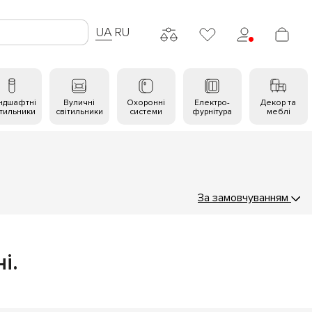
UA
RU
ндшафтні
Вуличні
Охоронні
Електро-
Декор та
ітильники
світильники
системи
фурнітура
меблі
За замовчуванням
і.