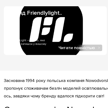
Бренд Friendlylight..
FriendlyLight — світло, яке
створює затишок у вашому
Читати повністью
будинку..
Заснована 1994 року польська компанія Nowodvorsk
пропонує споживачам безліч моделей освітлювальни
ось, завдяки чому бренду вдалося підкорити світ!