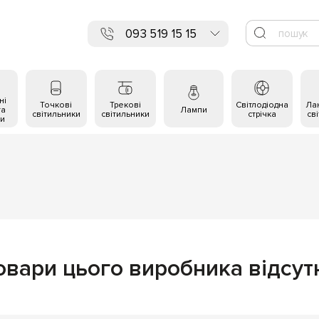
093 519 15 15
ні
Точкові
Трекові
Світлодіодна
Ла
та
Лампи
світильники
світильники
стрічка
св
и
овари цього виробника відсутн