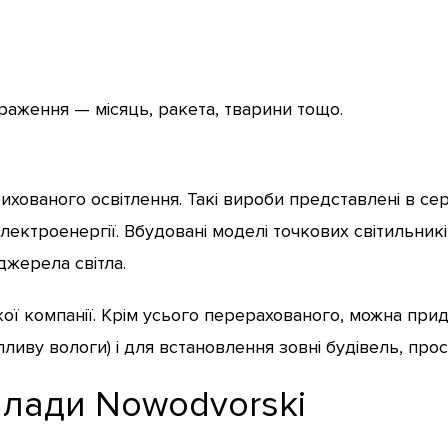
браження — місяць, ракета, тварини тощо.
ованого освітлення. Такі вироби представлені в серії
ектроенергії. Вбудовані моделі точкових світильників
джерела світла.
ої компанії. Крім усього перерахованого, можна при
пливу вологи) і для встановлення зовні будівель, прос
илади Nowodvorski