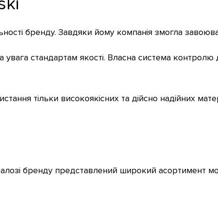
ski
ьності бренду. Завдяки йому компанія змогла завоювати
а увага стандартам якості. Власна система контролю 
тання тільки високоякісних та дійсно надійних матер
талозі бренду представлений широкий асортимент мо