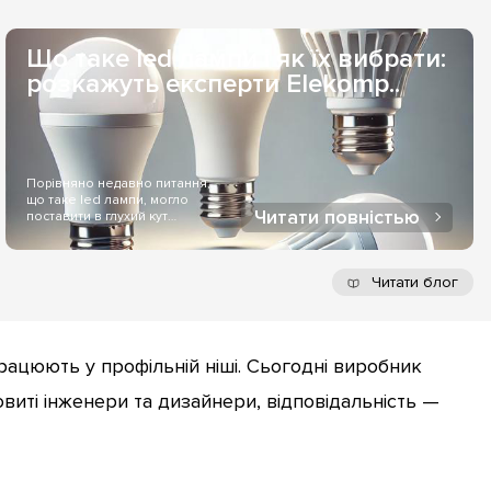
Що таке led лампи і як їх вибрати:
розкажуть експерти Elekomp..
Порівняно недавно питання,
що таке led лампи, могло
Читати повністью
поставити в глухий кут
більшість людей..
Читати блог
рацюють у профільній ніші. Сьогодні виробник
виті інженери та дизайнери, відповідальність —