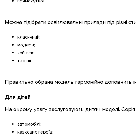
прямокутної.
Можна підібрати освітлювальні прилади під різні ст
класичний;
модерн;
хай тек;
та інші.
Правильно обрана модель гармонійно доповнить ін
Для дітей
На окрему увагу заслуговують дитячі моделі. Серія K
автомобілі;
казкових героїв;