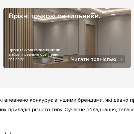
Врізні точкові світильники..
Врізні точкові світильники: як
вибрати ідеальне освітлення
Читати повністью
для дому..
i впевнено конкурує з іншими брендами, які давно п
х приладів різного типу. Сучасне обладнання, талано