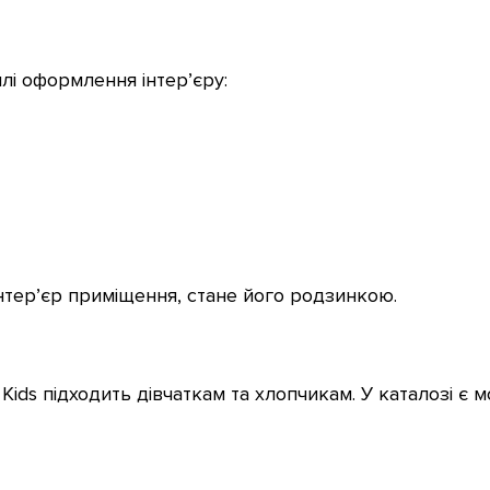
илі оформлення інтер’єру:
тер’єр приміщення, стане його родзинкою.
ids підходить дівчаткам та хлопчикам. У каталозі є мо