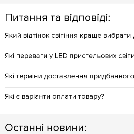
Питання та відповіді:
Який відтінок світіння краще вибрати
Відтінок стельових світильників варто вибирати з огляду 
Які переваги у LED пристельових світ
робочих зонах, краще використовувати холодний відтінок сві
Стельові світильники з LED мають такі переваги: мінімальн
Які терміни доставлення придбанного
років; LED світильники позбавлені небезпечних речовин, у с
кімнатах; світильники з LED дають змогу вибрати практично б
Товар можна забрати самостійно (самовивіз з одного з наши
Які є варіанти оплати товару?
складі, то терміни доставлення становитимуть 1-3 дні та з
становити 21-40 днів, але точніше підкаже менеджер, під ч
Безготівковий розрахунок - під час оформлення гуртових з
розрахунок - можливий, під час купівлі та самовивезенні т
Останні новини:
онлайн через LiqPay - за онлайн-купівлі, у нашому інтернет-