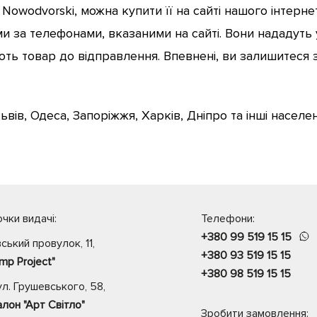
owodvorski, можна купити її на сайті нашого інтерне
ами за телефонами, вказаними на сайті. Вони нададут
ють товар до відправлення. Впевнені, ви залишитеся 
ьвів, Одеса, Запоріжжя, Харків, Дніпро та інші насел
чки видачі:
Телефони:
+380 99 519 15 15
вський провулок, 11,
+380 93 519 15 15
mp Project"
+380 98 519 15 15
л. Грушевського, 58,
лон "Арт Світло"
Зробити замовлення: