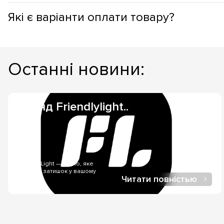
кімнатах; світильники з LED дають змогу вибрати практично б
Товар можна забрати самостійно (самовивіз з одного з наши
Які є варіанти оплати товару?
складі, то терміни доставлення становитимуть 1-3 дні та з
становити 21-40 днів, але точніше підкаже менеджер, під ч
Безготівковий розрахунок - під час оформлення гуртових з
розрахунок - можливий, під час купівлі та самовивезенні т
Останні новини:
онлайн через LiqPay - за онлайн-купівлі, у нашому інтернет-
Бренд Friendlylight..
FriendlyLight — світло, яке
створює затишок у вашому
Читати повністью
будинку..