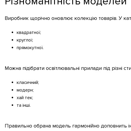
Різноманітність моделей
Виробник щорічно оновлює колекцію товарів. У ка
квадратної;
круглої;
прямокутної.
Можна підібрати освітлювальні прилади під різні ст
класичний;
модерн;
хай тек;
та інші.
Правильно обрана модель гармонійно доповнить ін