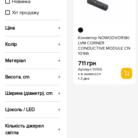
Новинка
Хіт продажу
Ціна
Конектор NOWODVORSKI
LVM CORNER
Колір
CONDUCTIVE MODULE CN
10166
Матеріал
711 грн
Артикул 10166
є в наявності
Висота, cm
1-3 дня
Ширина (діаметр), cm
Цоколь / LED
Кількість джерел
світла