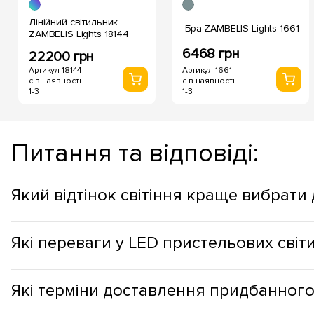
Лінійний світильник
Бра ZAMBELIS Lights 1661
ZAMBELIS Lights 18144
6468 грн
22200 грн
Артикул 18144
Артикул 1661
є в наявності
є в наявності
1-3
1-3
Питання та відповіді:
Який відтінок світіння краще вибрати
Відтінок стельових світильників варто вибирати з огляду 
Які переваги у LED пристельових світ
робочих зонах, краще використовувати холодний відтінок сві
Стельові світильники з LED мають такі переваги: мінімальн
Які терміни доставлення придбанного
років; LED світильники позбавлені небезпечних речовин, у с