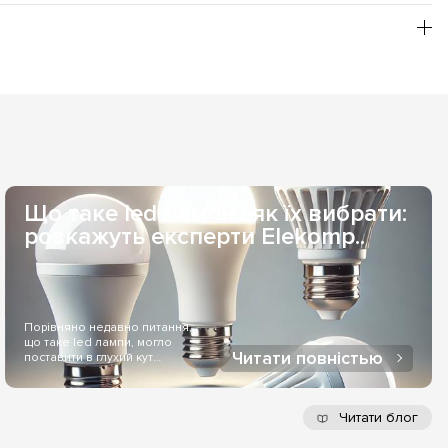
еякі моделі - змінювати температуру світіння самостійно.
ілення однієї зі служб доставлення. Якщо товар є на
 Вас індивідуально, то терміни постачання можуть
а ФОП – зручна під час гуртових замовлень. Готівковий
ується за отримання через служби доставлення. Оплата
Що таке led лампи і як їх вибрати:
розкажуть експерти Elekomp..
Порівняно недавно питання,
що таке led лампи, могло
Читати повністью
поставити в глухий кут
більшість людей..
Читати блог