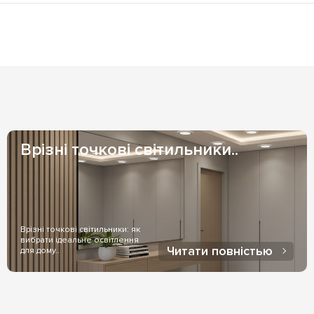
удь-який необхідний відтінок світіння, з товарної лінійки, а д
х складів), можливо замовити доставлення кур'єром або у відд
алежать від Вашого розташування. Якщо ж товар замовляти для
ас замовлення товару.
амовлень або індивідуальних домовленостей оплати. Оплата н
овару, з нашого шоуруму. Післяплата - найчастіше використов
магазині.
Врізні точкові світильники..
Врізні точкові світильники: як
вибрати ідеальне освітлення
Читати повністью
для дому..