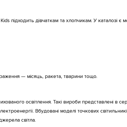
ids підходить дівчаткам та хлопчикам. У каталозі є мо
браження — місяць, ракета, тварини тощо.
ованого освітлення. Такі вироби представлені в серії
ектроенергії. Вбудовані моделі точкових світильників
джерела світла.