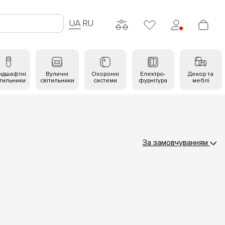
UA
RU
ндшафтні
Вуличні
Охоронні
Електро-
Декор та
ітильники
світильники
системи
фурнітура
меблі
За замовчуванням