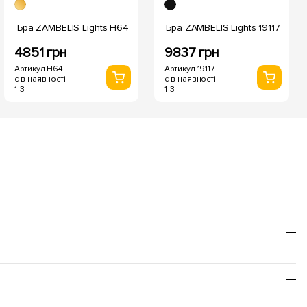
Бра ZAMBELIS Lights H64
Бра ZAMBELIS Lights 19117
4851 грн
9837 грн
Артикул H64
Артикул 19117
є в наявності
є в наявності
1-3
1-3
ще використовувати теплий відтінок, для продуктивності в
ейтральний.
явлений час роботи складає до 50 000 годин, а це понад 5
дає змогу їх рекомендувати для встановлення у дитячих