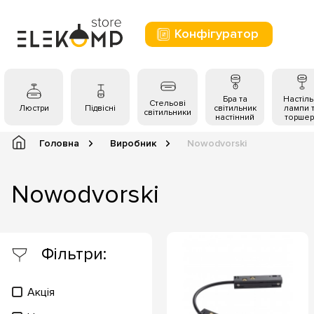
Конфігуратор
Бра та
Настіль
Стельові
Люстри
Підвісні
світильник
лампи 
світильники
настінний
торшер
Головна
Виробник
Nowodvorski
Nowodvorski
Фільтри:
Акція