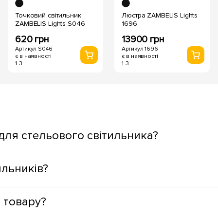
Точковий світильник
Люстра ZAMBELIS Lights
ZAMBELIS Lights S046
1696
620 грн
13900 грн
Артикул S046
Артикул 1696
є в наявності
є в наявності
1-3
1-3
 для стельового світильника?
на функціональне призначення простору. Для житлових зон кра
ильників?
тла, а для сходинок, вікон, дзеркал, зон приготування їжі - н
е тепловиділення, що сприяє підвищеній пожежній безпеці; за
 товару?
воїй конструкції, і не потребують спеціальної утилізації, що 