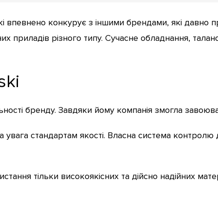
i впевнено конкурує з іншими брендами, які давно п
х приладів різного типу. Сучасне обладнання, талано
ski
ьності бренду. Завдяки йому компанія змогла завоювати
а увага стандартам якості. Власна система контролю 
тання тільки високоякісних та дійсно надійних матер