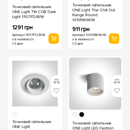
Точковий світильник
Точковий світильник
ONE Light The Chill Out
ONE Light 7W COB Dark
Range Round
Light 11107FD/B/W
10105M/W/W
1291 грн
911 грн
Артикул 11107FD/B/W
Артикул 10105M/W/W
є в наявності
є в наявності
1-3 дня
1-3 дня
Точковий світильник
Точковий світильник
ONE Light
ONE Light LED Fashion