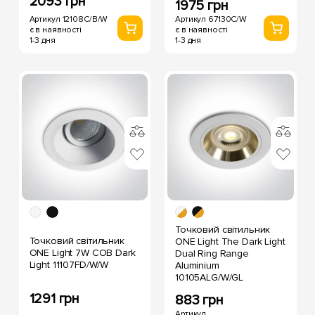
2093 грн
1975 грн
Артикул 12108C/B/W
Артикул 67130C/W
є в наявності
є в наявності
1-3 дня
1-3 дня
Точковий світильник
Точковий світильник
ONE Light The Dark Light
ONE Light 7W COB Dark
Dual Ring Range
Light 11107FD/W/W
Aluminium
10105ALG/W/GL
1291 грн
883 грн
Артикул