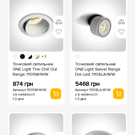
+ 3
Точковий світильник
Точковий світильник
ONE Light The Chill Out
ONE Light Swivel Range
Range 11105M/W/W
Die cast 11108LA/W/W
874 грн
5468 грн
Артикул 11105M/W/W
Артикул 11108LA/W/W
є в наявності
є в наявності
1-3 дня
1-3 дня