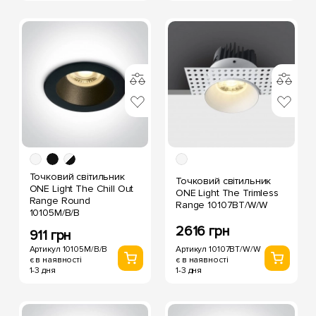
Точковий світильник
Точковий світильник
ONE Light The Chill Out
ONE Light The Trimless
Range Round
Range 10107BT/W/W
10105M/B/B
2616 грн
911 грн
Артикул 10107BT/W/W
Артикул 10105M/B/B
є в наявності
є в наявності
1-3 дня
1-3 дня