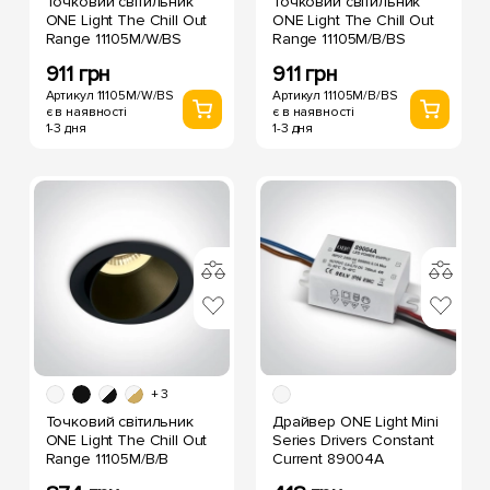
Точковий світильник
Точковий світильник
ONE Light The Chill Out
ONE Light The Chill Out
Range 11105M/W/BS
Range 11105M/B/BS
911 грн
911 грн
Артикул 11105M/W/BS
Артикул 11105M/B/BS
є в наявності
є в наявності
1-3 дня
1-3 дня
+ 3
Точковий світильник
Драйвер ONE Light Mini
ONE Light The Chill Out
Series Drivers Constant
Range 11105M/B/B
Current 89004A