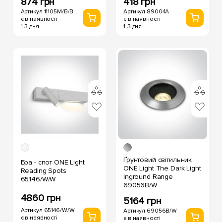
874 грн
418 грн
Артикул 11105M/B/B
Артикул 89004A
є в наявності
є в наявності
1-3 дня
1-3 дня
Ґрунтовий світильник
Бра - спот ONE Light
ONE Light The Dark Light
Reading Spots
Inground Range
65146/W/W
69056B/W
4860 грн
5164 грн
Артикул 65146/W/W
Артикул 69056B/W
є в наявності
є в наявності