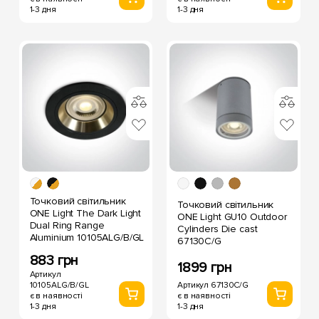
1-3 дня
1-3 дня
Точковий світильник
Точковий світильник
ONE Light The Dark Light
ONE Light GU10 Outdoor
Dual Ring Range
Cylinders Die cast
Aluminium 10105ALG/B/GL
67130C/G
883 грн
1899 грн
Артикул
10105ALG/B/GL
Артикул 67130C/G
є в наявності
є в наявності
1-3 дня
1-3 дня