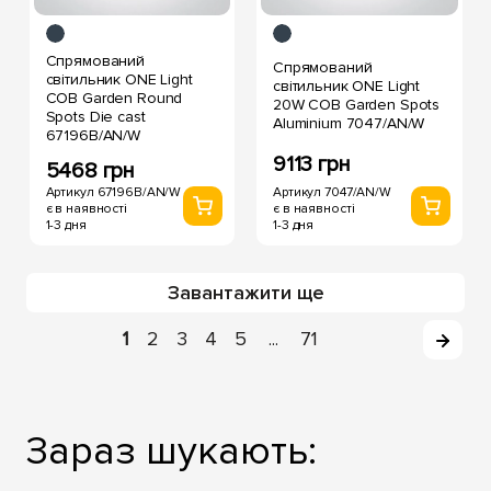
Спрямований
Спрямований
світильник ONE Light
світильник ONE Light
COB Garden Round
20W COB Garden Spots
Spots Die cast
Aluminium 7047/AN/W
67196B/AN/W
9113 грн
5468 грн
Артикул 7047/AN/W
Артикул 67196B/AN/W
є в наявності
є в наявності
1-3 дня
1-3 дня
Завантажити ще
1
2
3
4
5
71
...
Зараз шукають: