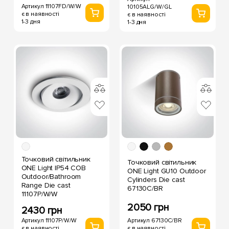
Артикул 11107FD/W/W
10105ALG/W/GL
є в наявності
є в наявності
1-3 дня
1-3 дня
Точковий світильник
Точковий світильник
ONE Light IP54 COB
ONE Light GU10 Outdoor
Outdoor/Bathroom
Cylinders Die cast
Range Die cast
67130C/BR
11107P/W/W
2050 грн
2430 грн
Артикул 67130C/BR
Артикул 11107P/W/W
є в наявності
є в наявності