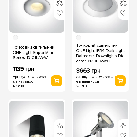
Точковий світильник
Точковий світильник
ONE Light IP54 Dark Light
ONE Light Super Mini
Bathroom Downlights Die
Series 10101L/W/W
cast 10120FD/W/C
1139 грн
3663 грн
Артикул 10101L/W/W
Артикул 10120FD/W/C
є в наявності
є в наявності
1-3 дня
1-3 дня