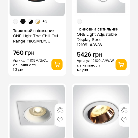
+ 3
Точковий світильник
Точковий світильник
ONE Light Adjustable
ONE Light The Chill Out
Display Spot
Range 11105M/B/CU
12109LA/W/W
760 грн
5426 грн
Артикул 11105M/B/CU
Артикул 12109LA/W/W
є в наявності
є в наявності
1-3 дня
1-3 дня