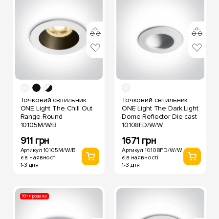
Точковий світильник
Точковий світильник
ONE Light The Chill Out
ONE Light The Dark Light
Range Round
Dome Reflector Die cast
10105M/W/B
10108FD/W/W
911 грн
1671 грн
Артикул 10105M/W/B
Артикул 10108FD/W/W
є в наявності
є в наявності
1-3 дня
1-3 дня
Хіт продажу