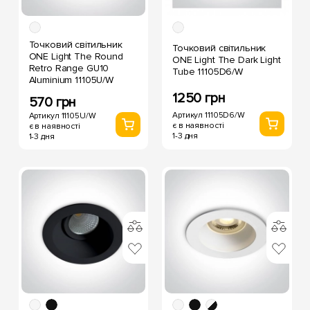
Точковий світильник
Точковий світильник
ONE Light The Round
ONE Light The Dark Light
Retro Range GU10
Tube 11105D6/W
Aluminium 11105U/W
1250 грн
570 грн
Артикул 11105D6/W
Артикул 11105U/W
є в наявності
є в наявності
1-3 дня
1-3 дня