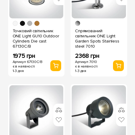
Точковий світильник
Спрямований
ONE Light GU10 Outdoor
світильник ONE Light
Cylinders Die cast
Garden Spots Stainless
67130C/B
steel 7010
1975 грн
2368 грн
Артикул 67130C/B
Артикул 7010
є в наявності
є в наявності
1-3 дня
1-3 дня