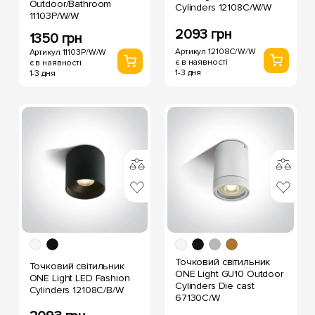
Outdoor/Bathroom
Cylinders 12108C/W/W
11103P/W/W
2093 грн
1350 грн
Артикул 12108C/W/W
Артикул 11103P/W/W
є в наявності
є в наявності
1-3 дня
1-3 дня
Точковий світильник
Точковий світильник
ONE Light GU10 Outdoor
ONE Light LED Fashion
Cylinders Die cast
Cylinders 12108C/B/W
67130C/W