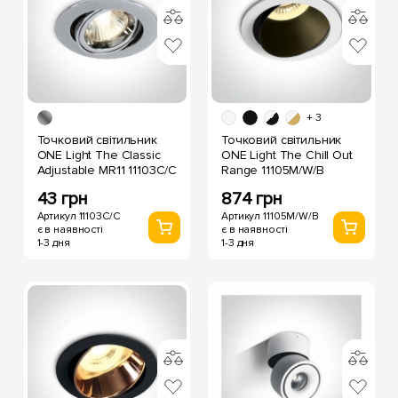
+ 3
Точковий світильник
Точковий світильник
ONE Light The Classic
ONE Light The Chill Out
Adjustable MR11 11103C/C
Range 11105M/W/B
43 грн
874 грн
Артикул 11103C/C
Артикул 11105M/W/B
є в наявності
є в наявності
1-3 дня
1-3 дня