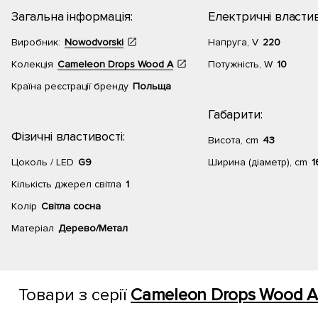
Загальна інформація:
Електричні властив
Виробник:
Nowodvorski
Напруга, V
220
Колекція
Cameleon Drops Wood A
Потужність, W
10
Країна реєстрації бренду
Польща
Габарити:
Фізичні властивості:
Висота, cm
43
Цоколь / LED
G9
Ширина (діаметр), cm
1
Кількість джерел світла
1
Колір
Світла сосна
Матеріал
Дерево/Метал
Товари з серії
Cameleon Drops Wood A