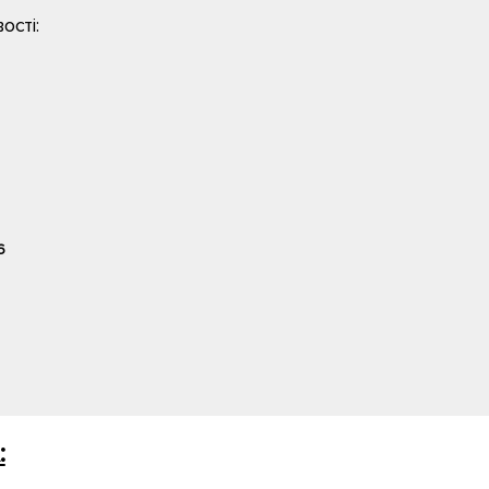
ості:
6
: