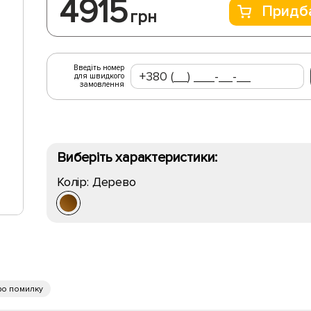
4915
Придб
грн
Введіть номер
для швидкого
замовлення
Виберіть характеристики:
Колір:
Дерево
ро помилку