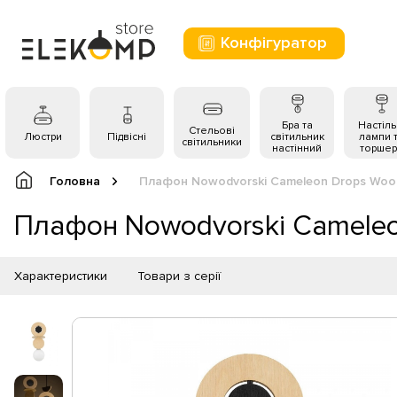
Конфігуратор
Бра та
Настіль
Стельові
Люстри
Підвісні
світильник
лампи 
світильники
настінний
торшер
Головна
Плафон Nowodvorski Cameleon Drops Woo
Плафон Nowodvorski Cameleo
Характеристики
Товари з серії