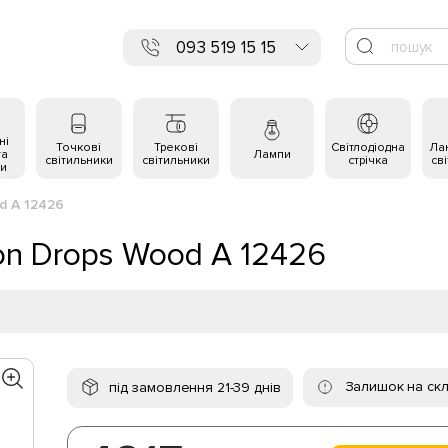
093 519 15 15
ні
Точкові
Трекові
Світлодіодна
Ла
та
Лампи
світильники
світильники
стрічка
св
и
d A 12426
n Drops Wood A 12426
Залишок на скл
під замовлення 21-39 днів