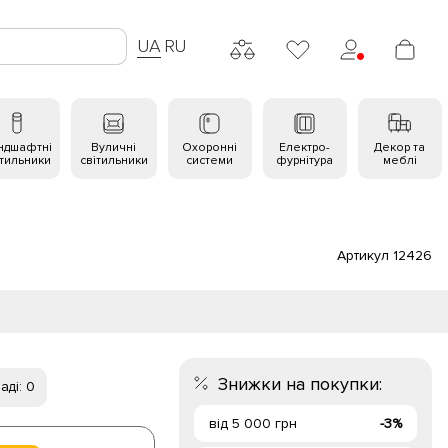
UA
RU
ндшафтні
Вуличні
Охоронні
Електро-
Декор та
ітильники
світильники
системи
фурнітура
меблі
Артикул 12426
Знижки на покупки:
аді: 0
від 5 000 грн
-3%