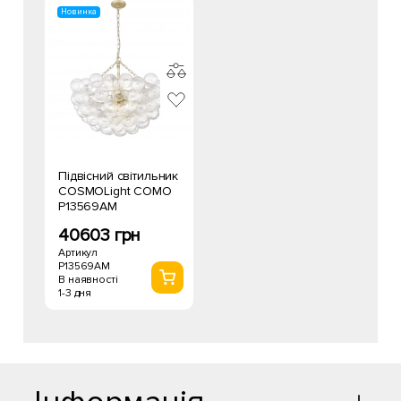
Новинка
Підвісний світильник
COSMOLight COMO
P13569AM
40603 грн
Артикул
P13569AM
В наявності
1-3 дня