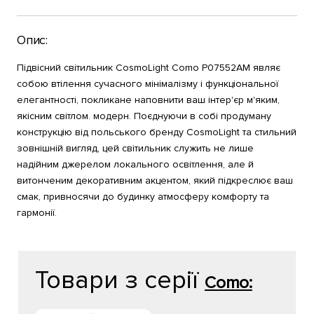
Опис:
Підвісний світильник CosmoLight Como P07552AM являє
собою втілення сучасного мінімалізму і функціональної
елегантності, покликане наповнити ваш інтер'єр м'яким,
якісним світлом. модерн. Поєднуючи в собі продуману
конструкцію від польського бренду CosmoLight та стильний
зовнішній вигляд, цей світильник служить не лише
надійним джерелом локального освітлення, але й
витонченим декоративним акцентом, який підкреслює ваш
смак, привносячи до будинку атмосферу комфорту та
гармонії.
Товари з серії
Como: