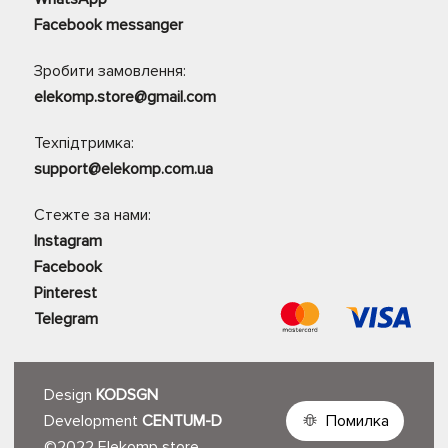
Facebook messanger
Зробити замовлення:
elekomp.store@gmail.com
Техпідтримка:
support@elekomp.com.ua
Стежте за нами:
Instagram
Facebook
Pinterest
Telegram
Design
KODSGN
Development
CENTUM-D
Помилка
©2022 Elekomp store