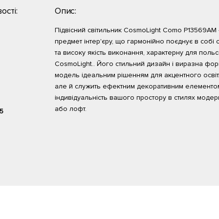
ості:
Опис:
Підвісний світильник CosmoLight Como P13569AM 
предмет інтер'єру, що гармонійно поєднує в собі 
та високу якість виконання, характерну для поль
CosmoLight.. Його стильний дизайн і виразна фо
модель ідеальним рішенням для акцентного освіт
але й служить ефектним декоративним елементо
індивідуальність вашого простору в стилях модер
або лофт.
5