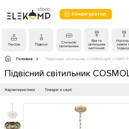
Конфігуратор
Бра та
Настіль
Стельові
Люстри
Підвісні
світильник
лампи 
світильники
настінний
торшер
Головна
Підвісний світильник COSMOLight COMO 
Підвісний світильник COSM
Характеристики
Товари з серії