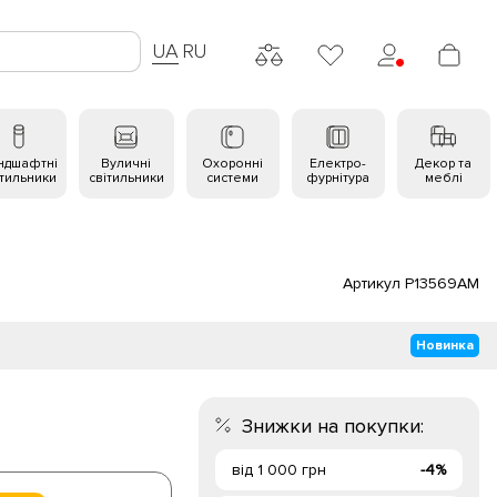
UA
RU
ндшафтні
Вуличні
Охоронні
Електро-
Декор та
ітильники
світильники
системи
фурнітура
меблі
Артикул P13569AM
Новинка
Знижки на покупки:
від 1 000 грн
-4%