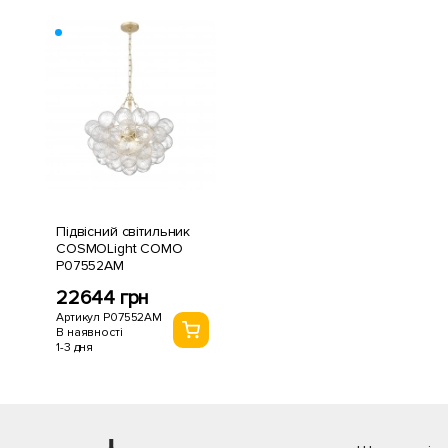
Підвісний світильник
COSMOLight COMO
P07552AM
22644 грн
Артикул P07552AM
В наявності
1-3 дня