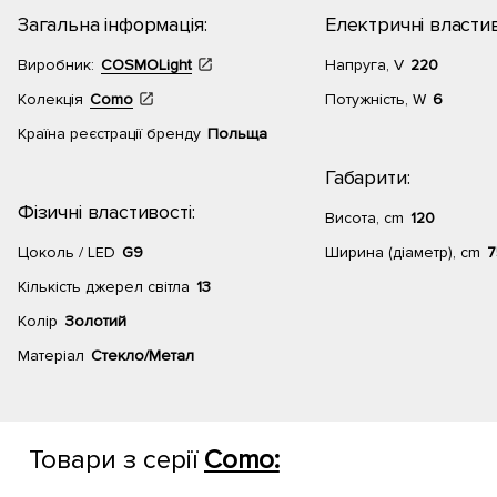
Загальна інформація:
Електричні властив
Виробник:
COSMOLight
Напруга, V
220
Колекція
Como
Потужність, W
6
Країна реєстрації бренду
Польща
Габарити:
Фізичні властивості:
Висота, cm
120
Цоколь / LED
G9
Ширина (діаметр), cm
7
Кількість джерел світла
13
Колір
Золотий
Матеріал
Стекло/Метал
Товари з серії
Como: