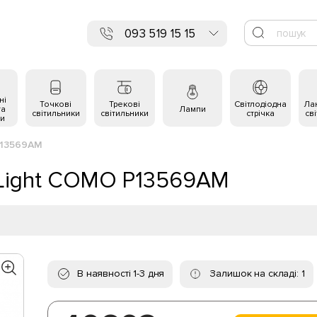
093 519 15 15
ні
Точкові
Трекові
Світлодіодна
Ла
та
Лампи
світильники
світильники
стрічка
св
и
P13569AM
OLight COMO P13569AM
В наявності 1-3 дня
Залишок на складі: 1