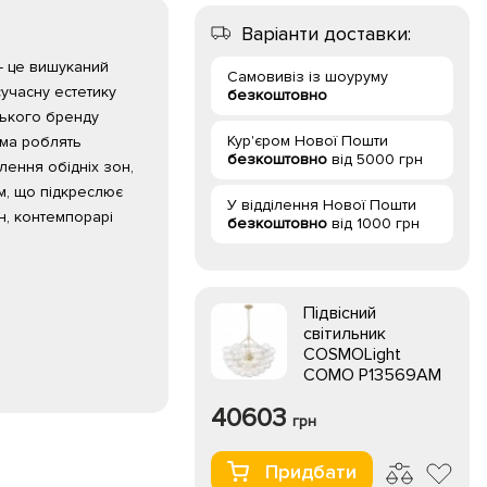
Варіанти доставки:
- це вишуканий
Самовивіз із шоуруму
сучасну естетику
безкоштовно
ського бренду
Кур'єром Нової Пошти
рма роблять
безкоштовно
від 5000 грн
лення обідніх зон,
м, що підкреслює
У відділення Нової Пошти
н, контемпорарі
безкоштовно
від 1000 грн
Підвісний
світильник
COSMOLight
COMO P13569AM
40603
грн
Придбати