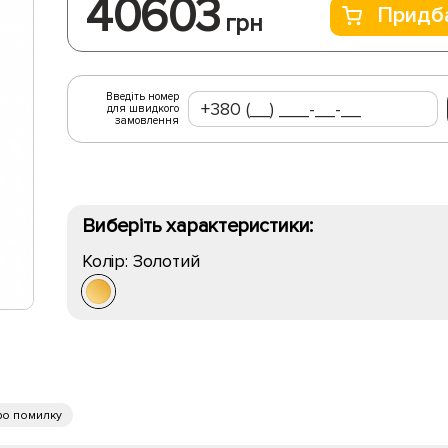
40603
Придб
грн
Введіть номер
для швидкого
замовлення
Виберіть характеристики:
Колір:
Золотий
ро помилку