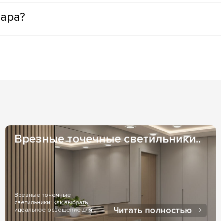
муществами: минимальное тепловыделение, что способствуе
вара?
LED светильники лишены опасных веществ, в своей конструкци
натах; светильники с LED позволяют выбрать практически лю
из наших складов), возможно заказать адресную доставку ку
ру свечения самостоятельно.
 1-3 дня и зависят от Вашего местоположения. Если же товар
казать менеджер, при заказе товара.
и индивидуальных договоренностях оплаты. Оплата на ФОП - 
оженный платеж - чаще всего используется, при доставке чер
Врезные точечные светильники..
Врезные точечные
светильники: как выбрать
Читать полностью
идеальное освещение для
дома..