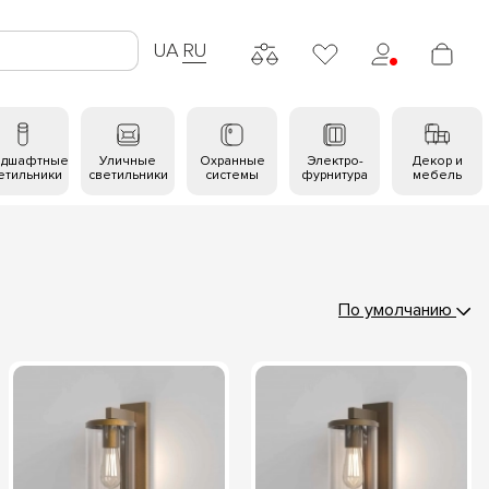
UA
RU
ндшафтные
Уличные
Охранные
Электро-
Декор и
етильники
светильники
системы
фурнитура
мебель
По умолчанию