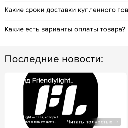
Припотолочные светильники с LED имеют следующие преи
Какие сроки доставки​ купленного то
работы составляет до 50 000 часов, а это более 5-и лет; 
позволяет их рекомендовать для установки в детских ком
Товар можно забрать самостоятельно (самовывоз с одного 
линейки, а отдельные модели позволяют менять температу
Какие есть варианты оплаты товара?
товар присутствует на складе, то сроки доставки составят
могут составлять 21-40 дней, но более точно сможет подс
Безналичный расчет - при оформлении оптовых заказов,ил
при покупке и самовывозе товара, из нашего шоурума. Нал
Последние новости:
онлайн-покупке, в нашем интернет-магазине.
Бренд Friendlylight..
FriendlyLight — свет, который
Читать полностью
создает уют в вашем доме..