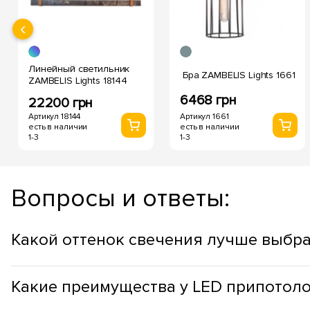
‹
Линейный светильник
Бра ZAMBELIS Lights 1661
ZAMBELIS Lights 18144
6468 грн
22200 грн
Артикул 18144
Артикул 1661
есть в наличии
есть в наличии
1-3
1-3
Вопросы и ответы:
Какой оттенок свечения лучше выбра
Оттенок припотолочных светильников стоит выбирать учит
Какие преимущества у LED припотол
продуктивности, в рабочих зонах, лучше использовать холо