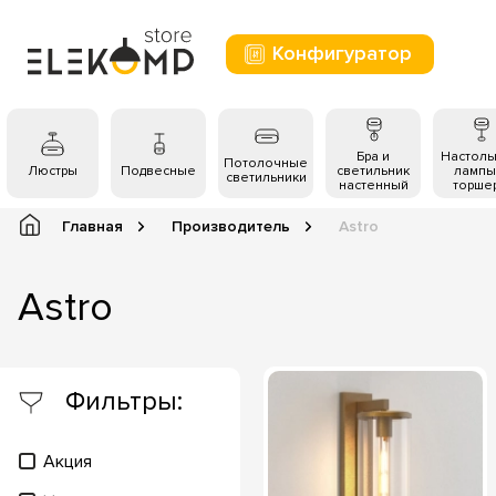
Конфигуратор
Бра и
Настол
Потолочные
Люстры
Подвесные
светильник
лампы
светильники
настенный
торше
Главная
Производитель
Astro
Astro
Фильтры:
Акция