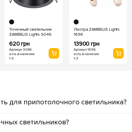
Точечный светильник
Люстра ZAMBELIS Lights
ZAMBELIS Lights S046
1696
620 грн
13900 грн
Артикул S046
Артикул 1696
есть в наличии
есть в наличии
1-3
1-3
ть для припотолочного светильника?
ывая функциональное назначение пространства. Для жилых з
очных светильников?
дный оттенок света, а для ступенек, окон, зеркал, зон приго