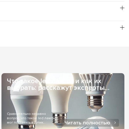
т повышенной пожаробезопасности; заявленное время
и, и не нуждаются в специальной утилизации, что
бой необходимый Вам оттенок свечения, из товарной
рьером или в отделение одной из служб доставки. Если
 заказывать для Вас индивидуально, то сроки поставки
удобна при оптовых заказах. Наличный расчет - возможен,
ез службы доставки. Оплата онлайн через LiqPay - при
Что такое led лампы и как их
выбрать: расскажут эксперты
Elekomp..
Сравнительно недавно
вопрос, что такое led лампы,
Читать полностью
мог поставить в тупик
большинство людей...