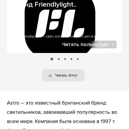
Бренд Friendlylight..
платеж - чаще всего используется, при доставке
через службы доставки. Оплата онлайн через LiqPay -
при онлайн-покупке, в нашем интернет-магазине.
FriendlyLight — свет, который создает уют в вашем доме..
Читать полностью
Читать блог
Astro – это известный британский бренд
светильников, завоевавший популярность во
всем мире. Компания была основана в 1997 г.