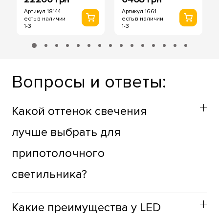
Артикул 18144
Артикул 1661
есть в наличии
есть в наличии
1-3
1-3
Вопросы и ответы:
Какой оттенок свечения
лучше выбрать для
припотолочного
светильника?
Оттенок припотолочных светильников стоит выбирать
Какие преимущества у LED
учитывая функциональное назначение пространства.