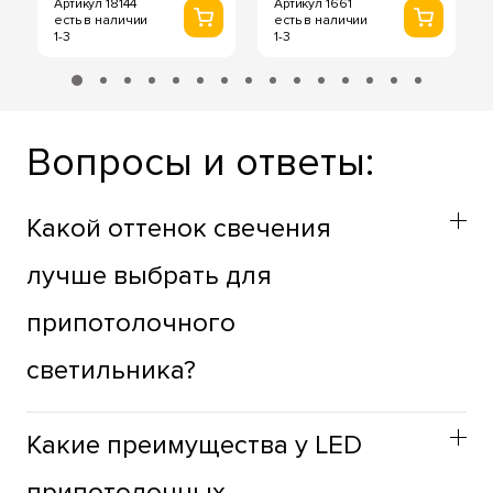
Артикул 18144
Артикул 1661
есть в наличии
есть в наличии
1-3
1-3
Вопросы и ответы:
Какой оттенок свечения
лучше выбрать для
припотолочного
светильника?
Оттенок припотолочных светильников стоит выбирать
Какие преимущества у LED
учитывая функциональное назначение пространства.
Для жилых зон лучше использовать теплый оттенок,
припотолочных