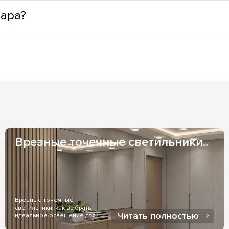
муществами: минимальное тепловыделение, что способствуе
вара?
LED светильники лишены опасных веществ, в своей конструкци
натах; светильники с LED позволяют выбрать практически лю
из наших складов), возможно заказать адресную доставку ку
ру свечения самостоятельно.
 1-3 дня и зависят от Вашего местоположения. Если же товар
казать менеджер, при заказе товара.
и индивидуальных договоренностях оплаты. Оплата на ФОП - 
оженный платеж - чаще всего используется, при доставке чер
Врезные точечные светильники..
Врезные точечные
светильники: как выбрать
Читать полностью
идеальное освещение для
дома..