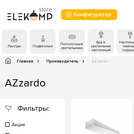
Конфигуратор
Бра и
Настол
Потолочные
Люстры
Подвесные
светильник
лампы
светильники
настенный
торше
Главная
Производитель
AZzardo
AZzardo
Фильтры:
Акция