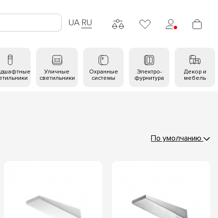
UA
RU
ндшафтные
Уличные
Охранные
Электро-
Декор и
етильники
светильники
системы
фурнитура
мебель
По умолчанию