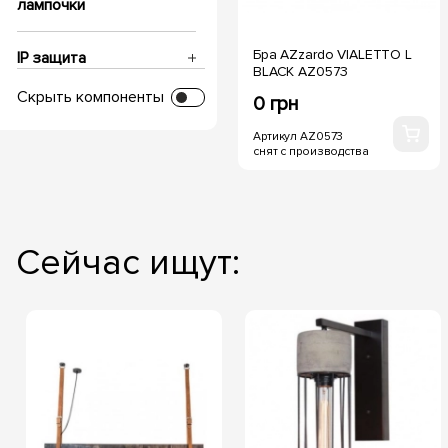
лампочки
Бра AZzardo VIALETTO L
IP защита
BLACK AZ0573
Скрыть компоненты
0 грн
Напряжение, V
Артикул AZ0573
снят с производства
Глубина посадки
Диаметр врезки
Сейчас ищут:
Срок службы, часов
Температура свечения