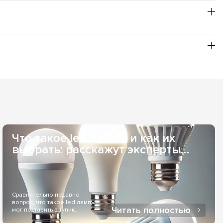
т повышенной пожаробезопасности; заявленное время
и, и не нуждаются в специальной утилизации, что
бой необходимый Вам оттенок свечения, из товарной
рьером или в отделение одной из служб доставки. Если
 заказывать для Вас индивидуально, то сроки поставки
удобна при оптовых заказах. Наличный расчет - возможен,
ез службы доставки. Оплата онлайн через LiqPay - при
Что такое led лампы и как их
выбрать: расскажут эксперты
Elekomp..
Сравнительно недавно
вопрос, что такое led лампы,
Читать полностью
мог поставить в тупик
большинство людей...