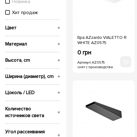
Новинка
Хит продаж
Цвет
Бра AZzardo VIALETTO R
WHITE AZ0575
Материал
0 грн
Высота, cm
Артикул AZ0575
снят с производства
Ширина (диаметр), cm
Цоколь / LED
Количество
источников света
Угол рассеивания