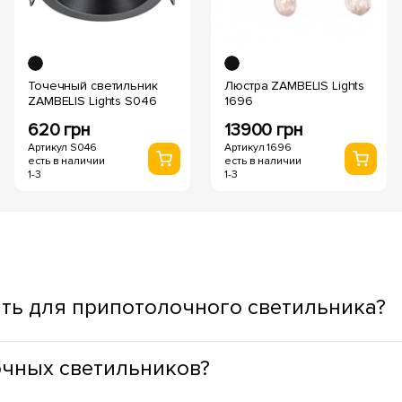
Точечный светильник
Люстра ZAMBELIS Lights
ZAMBELIS Lights S046
1696
620 грн
13900 грн
Артикул S046
Артикул 1696
есть в наличии
есть в наличии
1-3
1-3
ть для припотолочного светильника?
ывая функциональное назначение пространства. Для жилых з
очных светильников?
дный оттенок света, а для ступенек, окон, зеркал, зон приго