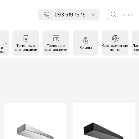
093 519 15 15
ьные
Точечные
Трековые
Светодиодная
Ла
 и
Лампы
светильники
светильники
лента
св
ры