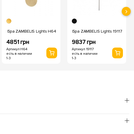
›
Бра ZAMBELIS Lights H64
Бра ZAMBELIS Lights 19117
4851 грн
9837 грн
Артикул H64
Артикул 19117
есть в наличии
есть в наличии
1-3
1-3
он лучше использовать теплый оттенок, для
товления пищи - нейтральный.