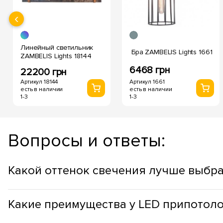
‹
Линейный светильник
Бра ZAMBELIS Lights 1661
ZAMBELIS Lights 18144
6468 грн
22200 грн
Артикул 18144
Артикул 1661
есть в наличии
есть в наличии
1-3
1-3
Вопросы и ответы:
Какой оттенок свечения лучше выбра
Оттенок припотолочных светильников стоит выбирать учит
Какие преимущества у LED припотол
продуктивности, в рабочих зонах, лучше использовать холо