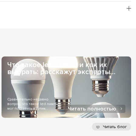
бой необходимый Вам оттенок свечения, из товарной
рьером или в отделение одной из служб доставки. Если
 заказывать для Вас индивидуально, то сроки поставки
удобна при оптовых заказах. Наличный расчет - возможен,
ез службы доставки. Оплата онлайн через LiqPay - при
Что такое led лампы и как их
выбрать: расскажут эксперты
Elekomp..
Сравнительно недавно
вопрос, что такое led лампы,
Читать полностью
мог поставить в тупик
большинство людей...
Читать блог