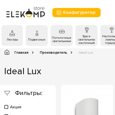
Конфигуратор
Бра и
Настол
Потолочные
Люстры
Подвесные
светильник
лампы
светильники
настенный
торше
Главная
Производитель
Ideal Lux
Ideal Lux
Фильтры:
Акция