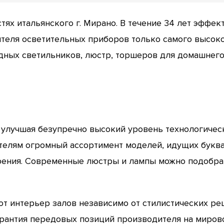
остях итальянского г. Мирано. В течение 34 лет эффе
теля осветительных приборов только самого высоко
ных светильников, люстр, торшеров для домашнег
, улучшая безупречно высокий уровень технологиче
телям огромный ассортимент моделей, идущих букв
рения. Современные люстры и лампы можно подобрать
т интерьер залов независимо от стилистических ре
гарантия передовых позиций производителя на миров