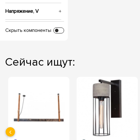
Напряжение, V
Глубина посадки
Скрыть компоненты
Диаметр врезки
Сейчас ищут:
Срок службы, часов
Температура свечения
‹