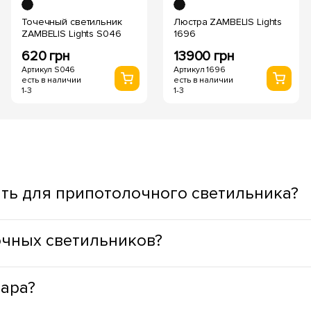
Точечный светильник
Люстра ZAMBELIS Lights
ZAMBELIS Lights S046
1696
620 грн
13900 грн
Артикул S046
Артикул 1696
есть в наличии
есть в наличии
1-3
1-3
ть для припотолочного светильника?
ывая функциональное назначение пространства. Для жилых з
очных светильников?
дный оттенок света, а для ступенек, окон, зеркал, зон приго
муществами: минимальное тепловыделение, что способствуе
вара?
LED светильники лишены опасных веществ, в своей конструкци