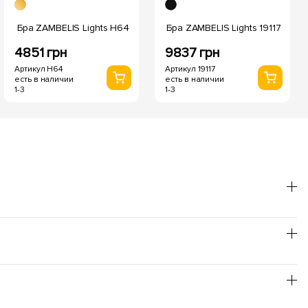
Бра ZAMBELIS Lights H64
Бра ZAMBELIS Lights 19117
4851 грн
9837 грн
Артикул H64
Артикул 19117
есть в наличии
есть в наличии
1-3
1-3
он лучше использовать теплый оттенок, для
товления пищи - нейтральный.
т повышенной пожаробезопасности; заявленное время
и, и не нуждаются в специальной утилизации, что