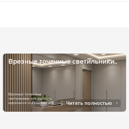
натах; светильники с LED позволяют выбрать практически лю
из наших складов), возможно заказать адресную доставку ку
ру свечения самостоятельно.
 1-3 дня и зависят от Вашего местоположения. Если же товар
казать менеджер, при заказе товара.
и индивидуальных договоренностях оплаты. Оплата на ФОП - 
оженный платеж - чаще всего используется, при доставке чер
Врезные точечные светильники..
Врезные точечные
светильники: как выбрать
Читать полностью
идеальное освещение для
дома..