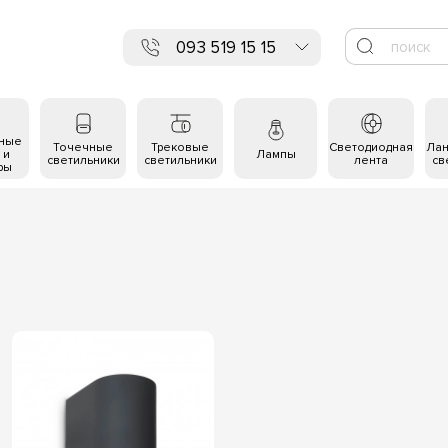
093 519 15 15
ьные
Точечные
Трековые
Светодиодная
Ла
 и
Лампы
светильники
светильники
лента
св
ры