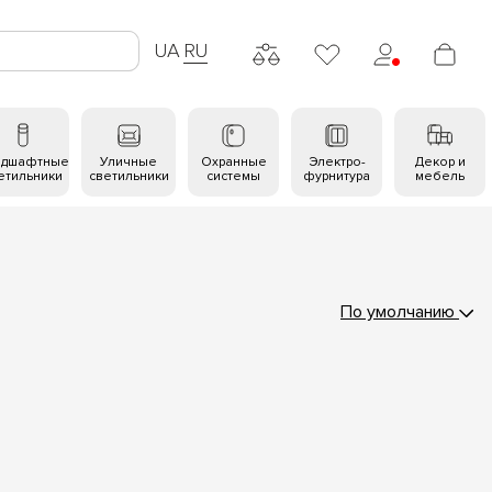
UA
RU
ндшафтные
Уличные
Охранные
Электро-
Декор и
етильники
светильники
системы
фурнитура
мебель
По умолчанию