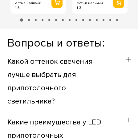
есть в наличии
есть в наличии
1-3
1-3
Вопросы и ответы:
Какой оттенок свечения
лучше выбрать для
припотолочного
светильника?
Оттенок припотолочных светильников стоит выбирать
Какие преимущества у LED
учитывая функциональное назначение пространства.
Для жилых зон лучше использовать теплый оттенок,
припотолочных