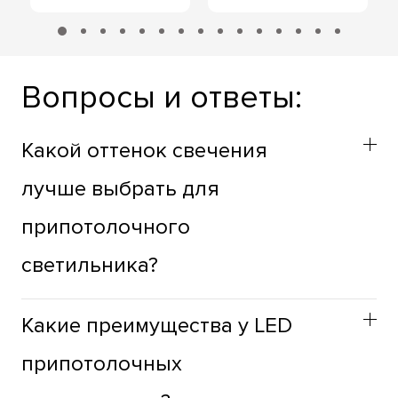
Вопросы и ответы:
Какой оттенок свечения
лучше выбрать для
припотолочного
светильника?
Оттенок припотолочных светильников стоит выбирать
Какие преимущества у LED
учитывая функциональное назначение пространства.
Для жилых зон лучше использовать теплый оттенок,
припотолочных
для продуктивности, в рабочих зонах, лучше