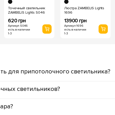
Точечный светильник
Люстра ZAMBELIS Lights
ZAMBELIS Lights S046
1696
620 грн
13900 грн
Артикул S046
Артикул 1696
есть в наличии
есть в наличии
1-3
1-3
ть для припотолочного светильника?
ывая функциональное назначение пространства. Для жилых з
очных светильников?
дный оттенок света, а для ступенек, окон, зеркал, зон приго
муществами: минимальное тепловыделение, что способствуе
вара?
LED светильники лишены опасных веществ, в своей конструкци