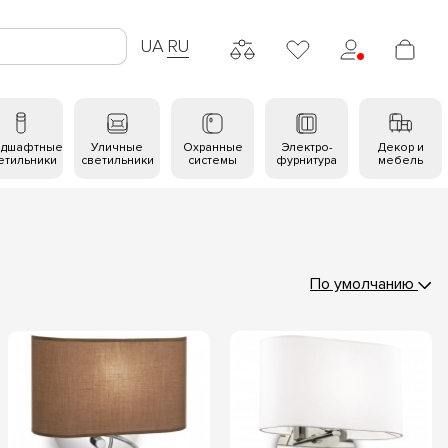
UA
RU
ндшафтные
Уличные
Охранные
Электро-
Декор и
етильники
светильники
системы
фурнитура
мебель
По умолчанию