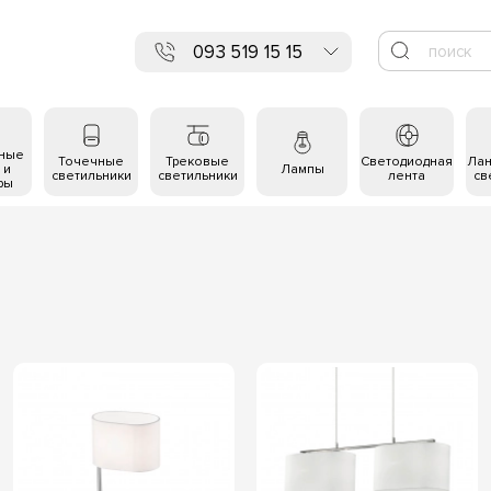
093 519 15 15
ьные
Точечные
Трековые
Светодиодная
Ла
 и
Лампы
светильники
светильники
лента
св
ры