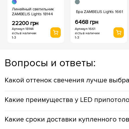
Линейный светильник
Бра ZAMBELIS Lights 1661
ZAMBELIS Lights 18144
6468 грн
22200 грн
Артикул 18144
Артикул 1661
есть в наличии
есть в наличии
1-3
1-3
Вопросы и ответы:
Какой оттенок свечения лучше выбра
Оттенок припотолочных светильников стоит выбирать учит
Какие преимущества у LED припотол
продуктивности, в рабочих зонах, лучше использовать холо
Припотолочные светильники с LED имеют следующие преи
Какие сроки доставки​ купленного то
работы составляет до 50 000 часов, а это более 5-и лет; 