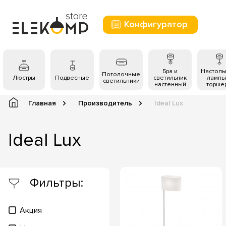
Конфигуратор
Бра и
Настол
Потолочные
Люстры
Подвесные
светильник
лампы
светильники
настенный
торше
Главная
Производитель
Ideal Lux
Ideal Lux
Фильтры:
Акция