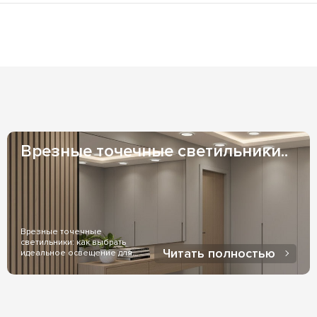
натах; светильники с LED позволяют выбрать практически лю
из наших складов), возможно заказать адресную доставку ку
ру свечения самостоятельно.
 1-3 дня и зависят от Вашего местоположения. Если же товар
казать менеджер, при заказе товара.
и индивидуальных договоренностях оплаты. Оплата на ФОП - 
оженный платеж - чаще всего используется, при доставке чер
Врезные точечные светильники..
Врезные точечные
светильники: как выбрать
Читать полностью
идеальное освещение для
дома..