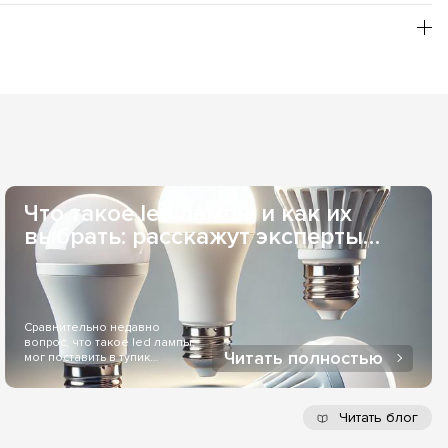
бой необходимый Вам оттенок свечения, из товарной
рьером или в отделение одной из служб доставки. Если
 заказывать для Вас индивидуально, то сроки поставки
удобна при оптовых заказах. Наличный расчет - возможен,
ез службы доставки. Оплата онлайн через LiqPay - при
Что такое led лампы и как их
выбрать: расскажут эксперты
Elekomp..
Сравнительно недавно
вопрос, что такое led лампы,
Читать полностью
мог поставить в тупик
большинство людей...
Читать блог