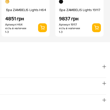
Бра ZAMBELIS Lights H64
Бра ZAMBELIS Lights 19117
4851 грн
9837 грн
Артикул H64
Артикул 19117
есть в наличии
есть в наличии
1-3
1-3
он лучше использовать теплый оттенок, для
товления пищи - нейтральный.
т повышенной пожаробезопасности; заявленное время
и, и не нуждаются в специальной утилизации, что