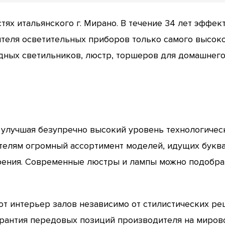
остях итальянского г. Мирано. В течение 34 лет эффе
теля осветительных приборов только самого высоко
ных светильников, люстр, торшеров для домашнег
, улучшая безупречно высокий уровень технологиче
телям огромный ассортимент моделей, идущих букв
рения. Современные люстры и лампы можно подобрать
т интерьер залов независимо от стилистических ре
гарантия передовых позиций производителя на миров