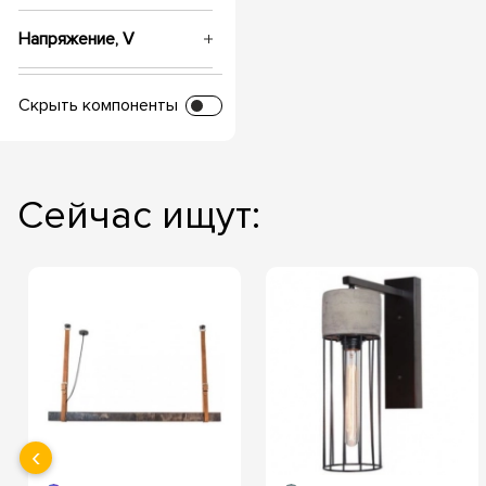
Напряжение, V
Глубина посадки
Скрыть компоненты
Диаметр врезки
Сейчас ищут:
Срок службы, часов
Температура свечения
‹