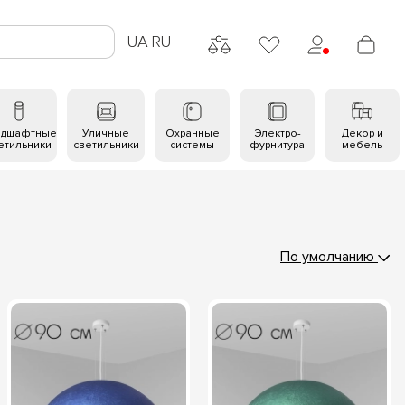
UA
RU
ндшафтные
Уличные
Охранные
Электро-
Декор и
етильники
светильники
системы
фурнитура
мебель
По умолчанию