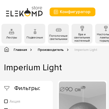
Конфигуратор
Бра и
Настол
Потолочные
Люстры
Подвесные
светильник
лампы
светильники
настенный
торше
Главная
Производитель
Imperium Light
Imperium Light
Фильтры:
Акция