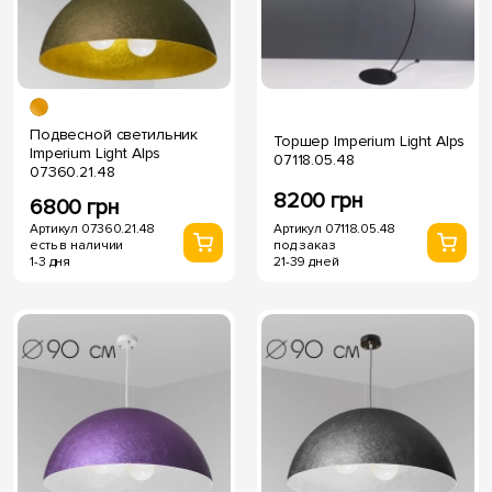
Подвесной светильник
Торшер Imperium Light Alps
Imperium Light Alps
07118.05.48
07360.21.48
8200 грн
6800 грн
Артикул 07118.05.48
Артикул 07360.21.48
под заказ
есть в наличии
21-39 дней
1-3 дня