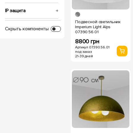
IP защита
Подвесной светильник
Напряжение, V
Imperium Light Alps
Скрыть компоненты
07390.56.01
8800 грн
Диаметр врезки
Артикул 07390.56.01
под заказ
21-39 дней
Глубина посадки
Температура свечения