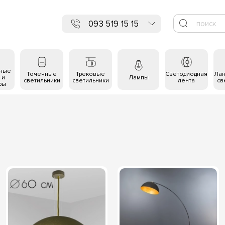
093 519 15 15
ьные
Точечные
Трековые
Светодиодная
Ла
 и
Лампы
светильники
светильники
лента
св
ры