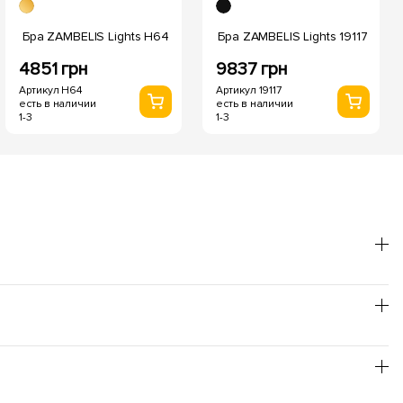
Бра ZAMBELIS Lights H64
Бра ZAMBELIS Lights 19117
4851 грн
9837 грн
Артикул H64
Артикул 19117
есть в наличии
есть в наличии
1-3
1-3
он лучше использовать теплый оттенок, для
товления пищи - нейтральный.
т повышенной пожаробезопасности; заявленное время
и, и не нуждаются в специальной утилизации, что