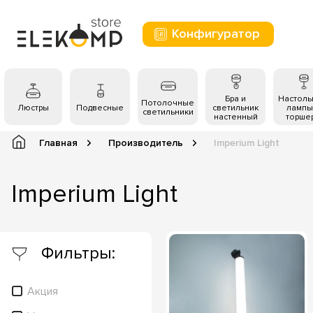
Конфигуратор
Бра и
Настол
Потолочные
Люстры
Подвесные
светильник
лампы
светильники
настенный
торше
Главная
Производитель
Imperium Light
Imperium Light
Фильтры:
Акция