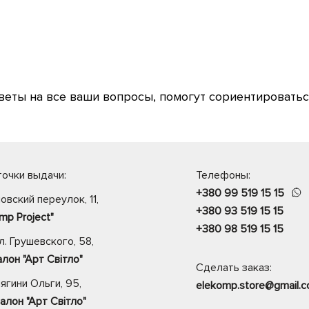
веты на все ваши вопросы, помогут сориентироватьс
очки выдачи:
Телефоны:
+380 99 519 15 15
овский переулок, 11,
+380 93 519 15 15
mp Project"
+380 98 519 15 15
. Грушевского, 58,
лон "Арт Світло"
Сделать заказ:
нягини Ольги, 95,
elekomp.store@gmail.
алон "Арт Світло"