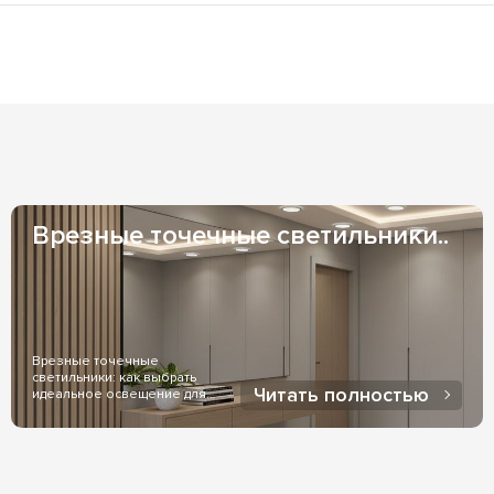
натах; светильники с LED позволяют выбрать практически лю
из наших складов), возможно заказать адресную доставку ку
ру свечения самостоятельно.
 1-3 дня и зависят от Вашего местоположения. Если же товар
казать менеджер, при заказе товара.
и индивидуальных договоренностях оплаты. Оплата на ФОП - 
оженный платеж - чаще всего используется, при доставке чер
Врезные точечные светильники..
Врезные точечные
светильники: как выбрать
Читать полностью
идеальное освещение для
дома..