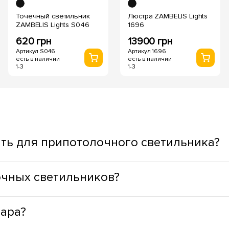
Точечный светильник
Люстра ZAMBELIS Lights
ZAMBELIS Lights S046
1696
620 грн
13900 грн
Артикул S046
Артикул 1696
есть в наличии
есть в наличии
1-3
1-3
ть для припотолочного светильника?
ывая функциональное назначение пространства. Для жилых з
очных светильников?
дный оттенок света, а для ступенек, окон, зеркал, зон приго
муществами: минимальное тепловыделение, что способствуе
вара?
LED светильники лишены опасных веществ, в своей конструкци