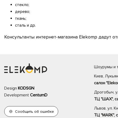
стекло;
дерево;
ткань;
сталь и др.
Консультанты интернет-магазина Elekomp дадут от
Шоурумы и т
Киев, Лукьян
салон "Eleko
Design
KODSGN
Дрогобыч, ул
Development
CentumD
ТЦ "ШАХ", са
Львов, ул. К
Сообщить об ошибке
ТЦ "MARK", с