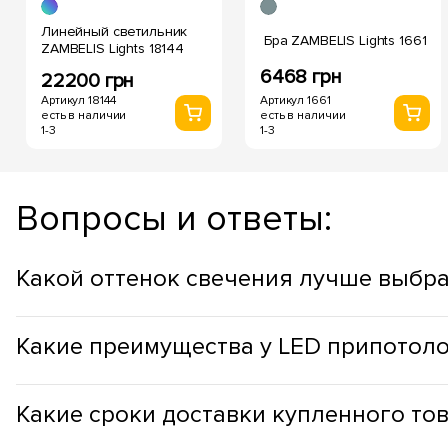
Линейный светильник
Бра ZAMBELIS Lights 1661
ZAMBELIS Lights 18144
6468 грн
22200 грн
Артикул 18144
Артикул 1661
есть в наличии
есть в наличии
1-3
1-3
Вопросы и ответы:
Какой оттенок свечения лучше выбра
Оттенок припотолочных светильников стоит выбирать учит
Какие преимущества у LED припотол
продуктивности, в рабочих зонах, лучше использовать холо
Припотолочные светильники с LED имеют следующие преи
Какие сроки доставки​ купленного то
работы составляет до 50 000 часов, а это более 5-и лет; 