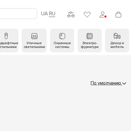
UA
RU
ндшафтные
Уличные
Охранные
Электро-
Декор и
етильники
светильники
системы
фурнитура
мебель
По умолчанию