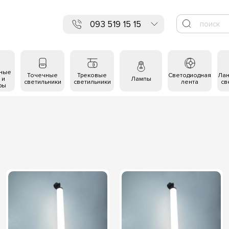
093 519 15 15
ьные
Точечные
Трековые
Светодиодная
Ла
 и
Лампы
светильники
светильники
лента
св
ры