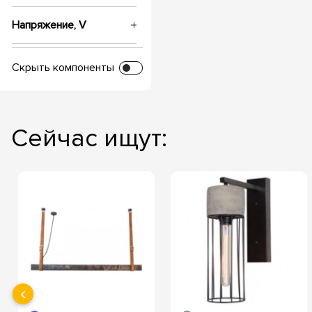
Напряжение, V
Диаметр врезки
Скрыть компоненты
Глубина посадки
Сейчас ищут:
Температура свечения
‹