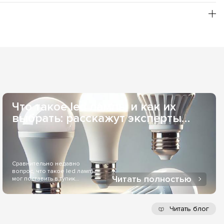
бой необходимый Вам оттенок свечения, из товарной
рьером или в отделение одной из служб доставки. Если
 заказывать для Вас индивидуально, то сроки поставки
удобна при оптовых заказах. Наличный расчет - возможен,
ез службы доставки. Оплата онлайн через LiqPay - при
Что такое led лампы и как их
выбрать: расскажут эксперты
Elekomp..
Сравнительно недавно
вопрос, что такое led лампы,
Читать полностью
мог поставить в тупик
большинство людей...
Читать блог