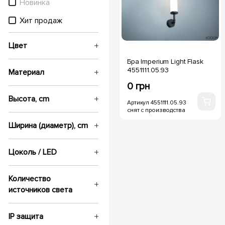
Новинка
Хит продаж
Цвет
Бра Imperium Light Flask
4551111.05.93
Материал
0 грн
Высота, cm
Артикул 4551111.05.93
снят с производства
Ширина (диаметр), cm
Цоколь / LED
Количество
источников света
IP защита