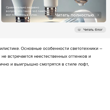
Сравнительно недавно
вопрос, что такое led лампы,
Читать полностью
мог поставить в тупик
большинство людей...
Читать блог
тилистике. Основные особенности светотехники –
d не встречается неестественных оттенков и
чно и выигрышно смотрятся в стиле лофт,