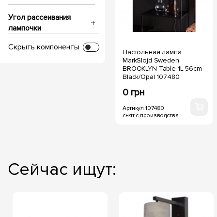
Угол рассеивания
лампочки
Скрыть компоненты
Настольная лампа
IP защита
MarkSlojd Sweden
BROOKLYN Table 1L 56cm
Black/Opal 107480
Напряжение, V
0 грн
Диаметр врезки
Артикул 107480
снят с производства
Глубина посадки
Температура свечения
Сейчас ищут: