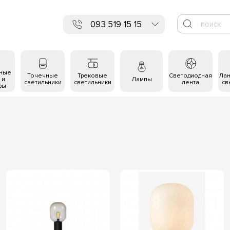
093 519 15 15
ьные
Точечные
Трековые
Светодиодная
Ла
 и
Лампы
светильники
светильники
лента
св
ры