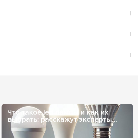
он лучше использовать теплый оттенок, для
товления пищи - нейтральный.
т повышенной пожаробезопасности; заявленное время
и, и не нуждаются в специальной утилизации, что
бой необходимый Вам оттенок свечения, из товарной
рьером или в отделение одной из служб доставки. Если
 заказывать для Вас индивидуально, то сроки поставки
удобна при оптовых заказах. Наличный расчет - возможен,
ез службы доставки. Оплата онлайн через LiqPay - при
Что такое led лампы и как их
выбрать: расскажут эксперты
Elekomp..