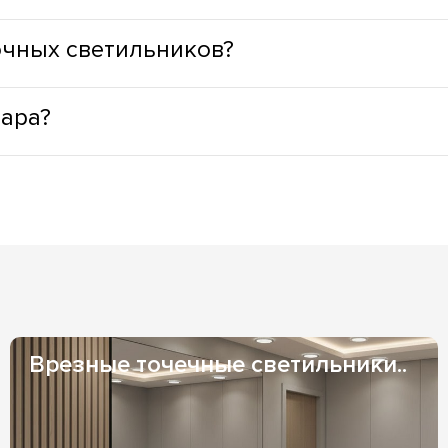
ывая функциональное назначение пространства. Для жилых з
очных светильников?
дный оттенок света, а для ступенек, окон, зеркал, зон приго
муществами: минимальное тепловыделение, что способствуе
вара?
LED светильники лишены опасных веществ, в своей конструкци
натах; светильники с LED позволяют выбрать практически лю
из наших складов), возможно заказать адресную доставку ку
ру свечения самостоятельно.
 1-3 дня и зависят от Вашего местоположения. Если же товар
казать менеджер, при заказе товара.
и индивидуальных договоренностях оплаты. Оплата на ФОП - 
оженный платеж - чаще всего используется, при доставке чер
Врезные точечные светильники..