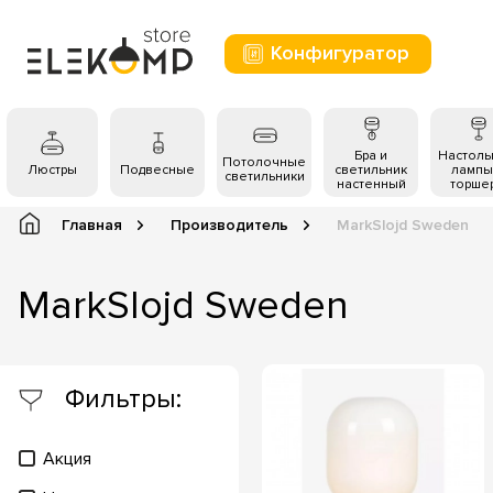
Конфигуратор
Бра и
Настол
Потолочные
Люстры
Подвесные
светильник
лампы
светильники
настенный
торше
Главная
Производитель
MarkSlojd Sweden
MarkSlojd Sweden
Фильтры:
Акция