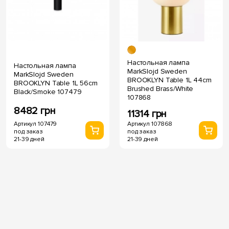
Настольная лампа
Настольная лампа
MarkSlojd Sweden
MarkSlojd Sweden
BROOKLYN Table 1L 44cm
BROOKLYN Table 1L 56cm
Brushed Brass/White
Black/Smoke 107479
107868
8482 грн
11314 грн
Артикул 107479
Артикул 107868
под заказ
под заказ
21-39 дней
21-39 дней