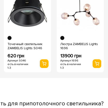
Точечный светильник
Люстра ZAMBELIS Lights
ZAMBELIS Lights S046
1696
620 грн
13900 грн
Артикул S046
Артикул 1696
есть в наличии
есть в наличии
1-3
1-3
ть для припотолочного светильника?