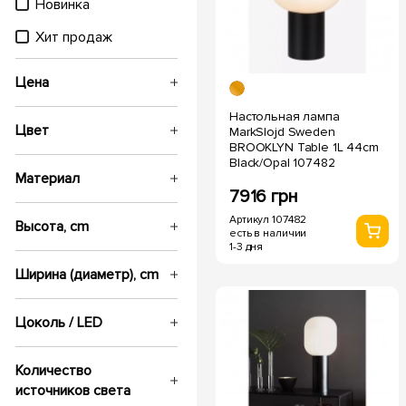
Новинка
Хит продаж
Цена
Настольная лампа
Цвет
MarkSlojd Sweden
BROOKLYN Table 1L 44cm
Black/Opal 107482
Материал
7916 грн
Артикул 107482
Высота, cm
есть в наличии
1-3 дня
Ширина (диаметр), cm
Цоколь / LED
Количество
источников света