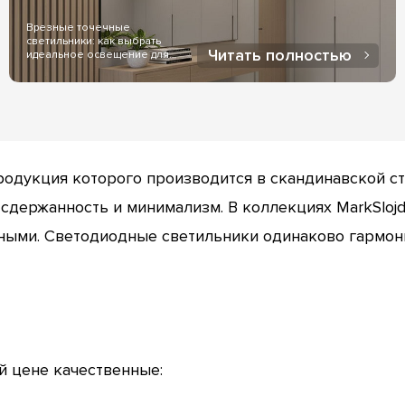
Врезные точечные
светильники: как выбрать
Читать полностью
идеальное освещение для
дома..
продукция которого производится в скандинавской с
 сдержанность и минимализм. В коллекциях MarkSloj
ыми. Светодиодные светильники одинаково гармони
й цене качественные: