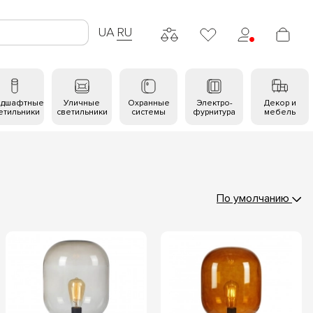
UA
RU
ндшафтные
Уличные
Охранные
Электро-
Декор и
етильники
светильники
системы
фурнитура
мебель
По умолчанию