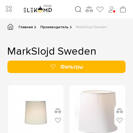
Главная
Производитель
MarkSlojd Sweden
MarkSlojd Sweden
Фильтры