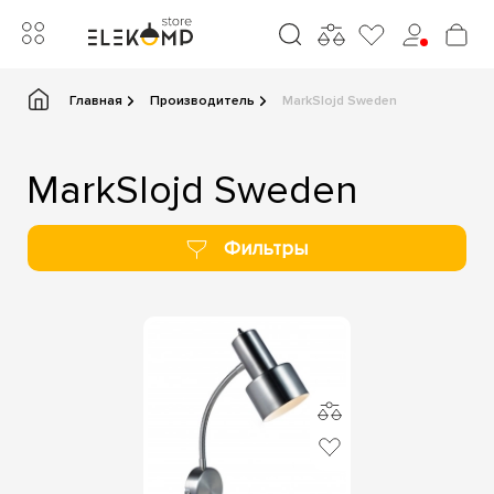
Главная
Производитель
MarkSlojd Sweden
MarkSlojd Sweden
Фильтры