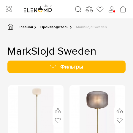
Главная
Производитель
MarkSlojd Sweden
MarkSlojd Sweden
Фильтры