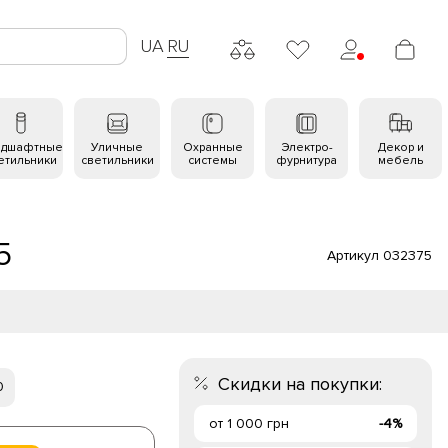
UA
RU
ндшафтные
Уличные
Охранные
Электро-
Декор и
етильники
светильники
системы
фурнитура
мебель
5
Артикул 032375
Скидки на покупки:
0
от 1 000 грн
-4%