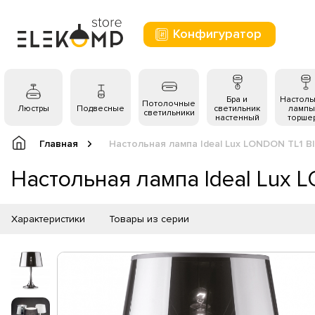
Конфигуратор
Бра и
Настол
Потолочные
Люстры
Подвесные
светильник
лампы
светильники
настенный
торше
Главная
Настольная лампа Ideal Lux LONDON TL1 
Настольная лампа Ideal Lux
Характеристики
Товары из серии