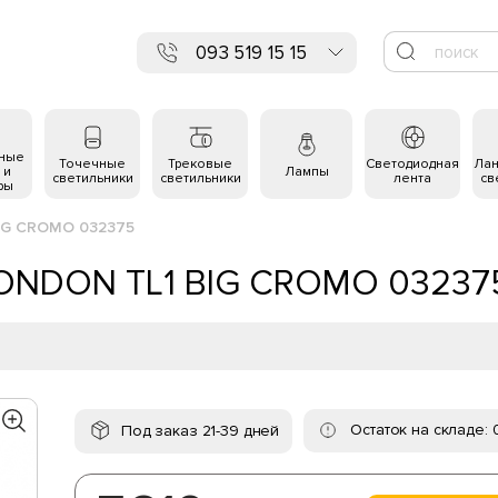
093 519 15 15
ьные
Точечные
Трековые
Светодиодная
Ла
 и
Лампы
светильники
светильники
лента
св
ры
BIG CROMO 032375
 LONDON TL1 BIG CROMO 03237
Остаток на складе: 
Под заказ 21-39 дней