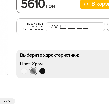
5610
В корз
грн
Введите Ваш
номер для
быстрого заказа
Выберите характеристики:
Цвет:
Хром
б ошибке