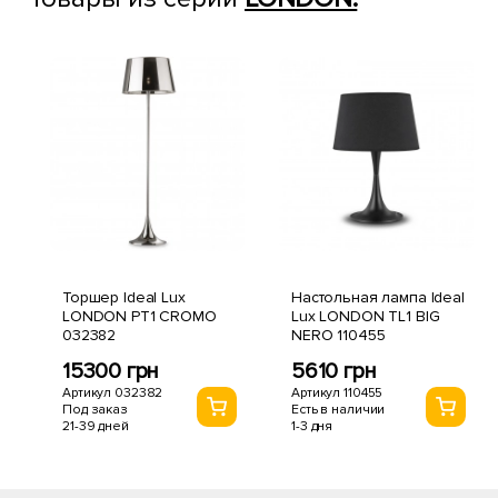
Торшер Ideal Lux
Настольная лампа Ideal
LONDON PT1 CROMO
Lux LONDON TL1 BIG
032382
NERO 110455
15300 грн
5610 грн
Артикул 032382
Артикул 110455
Под заказ
Есть в наличии
21-39 дней
1-3 дня