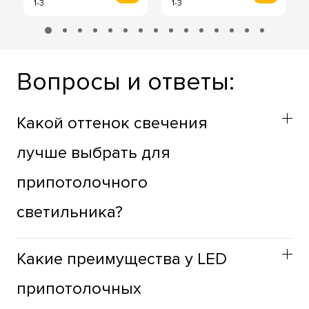
1-3
1-3
Вопросы и ответы:
Какой оттенок свечения
лучше выбрать для
припотолочного
светильника?
Оттенок припотолочных светильников стоит выбирать
Какие преимущества у LED
учитывая функциональное назначение пространства.
Для жилых зон лучше использовать теплый оттенок,
припотолочных
для продуктивности, в рабочих зонах, лучше