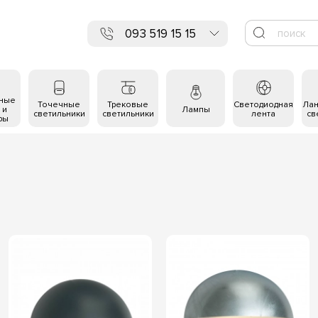
093 519 15 15
ьные
Точечные
Трековые
Светодиодная
Ла
 и
Лампы
светильники
светильники
лента
св
ры