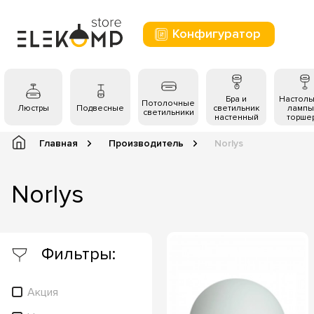
Конфигуратор
Бра и
Настол
Потолочные
Люстры
Подвесные
светильник
лампы
светильники
настенный
торше
Главная
Производитель
Norlys
Norlys
Фильтры:
Акция