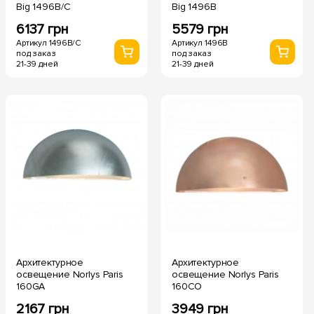
Big 1496B/C
Big 1496B
6137 грн
5579 грн
Артикул 1496B/C
Артикул 1496B
под заказ
под заказ
21-39 дней
21-39 дней
Архитектурное
Архитектурное
освещение Norlys Paris
освещение Norlys Paris
160GA
160CO
2167 грн
3949 грн