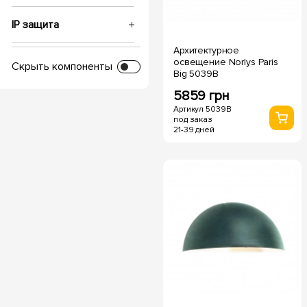
IP защита
Архитектурное
Напряжение, V
освещение Norlys Paris
Скрыть компоненты
Big 5039B
5859 грн
Глубина посадки
Артикул 5039B
под заказ
21-39 дней
Срок службы, часов
Температура свечения