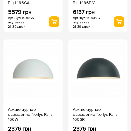
Big 1496GA
Big 1496B/G
5579 грн
6137 грн
Артикул 1496GA
Артикул 1496B/G
под заказ
под заказ
21-39 дней
21-39 дней
Архитектурное
Архитектурное
освещение Norlys Paris
освещение Norlys Paris
160W
160GR
2376 грн
2376 грн