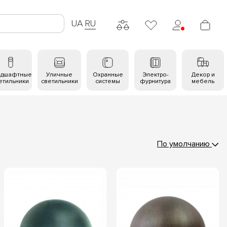
UA
RU
ндшафтные
Уличные
Охранные
Электро-
Декор и
етильники
светильники
системы
фурнитура
мебель
По умолчанию