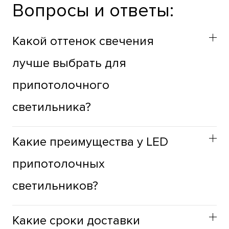
Вопросы и ответы:
Какой оттенок свечения
лучше выбрать для
припотолочного
светильника?
Оттенок припотолочных светильников стоит выбирать
Какие преимущества у LED
учитывая функциональное назначение пространства.
Для жилых зон лучше использовать теплый оттенок,
припотолочных
для продуктивности, в рабочих зонах, лучше
светильников?
использовать холодный оттенок света, а для
ступенек, окон, зеркал, зон приготовления пищи -
Припотолочные светильники с LED имеют следующие
нейтральный.
Какие сроки доставки​
преимуществами: минимальное тепловыделение, что