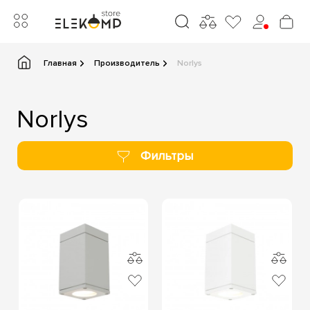
Главная
Производитель
Norlys
Norlys
Фильтры