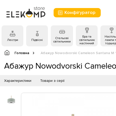
Конфігуратор
Бра та
Настіль
Стельові
Люстри
Підвісні
світильник
лампи 
світильники
настінний
торшер
Головна
Абажур Nowodvorski Cameleon Santana M 
Абажур Nowodvorski Cameleon
Характеристики
Товари з серії