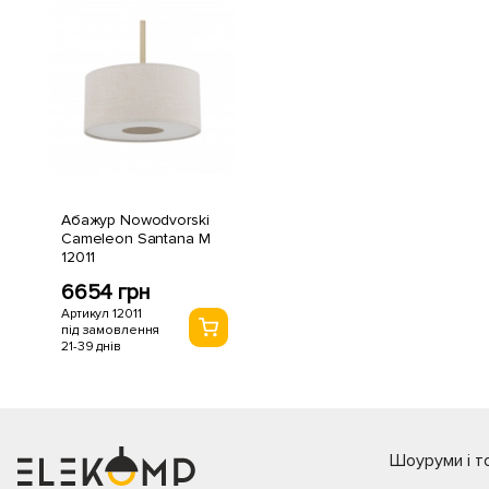
Абажур Nowodvorski
Cameleon Santana M
12011
6654 грн
Артикул 12011
під замовлення
21-39 днів
Шоуруми і то