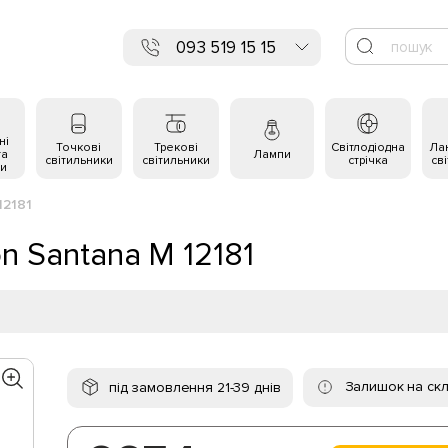
093 519 15 15
ні
Точкові
Трекові
Світлодіодна
Ла
та
Лампи
світильники
світильники
стрічка
св
и
12181
 Santana M 12181
Залишок на скл
під замовлення 21-39 днів