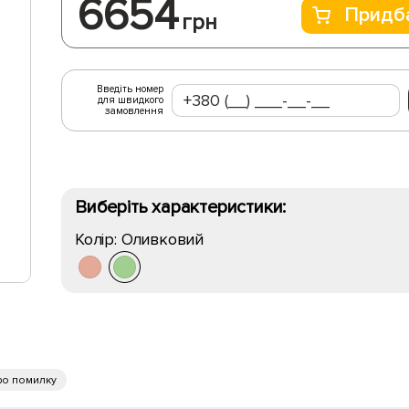
6654
Придб
грн
Введіть номер
для швидкого
замовлення
Виберіть характеристики:
Колір:
Оливковий
ро помилку