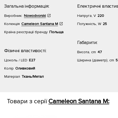
Загальна інформація:
Електричні властив
Виробник:
Nowodvorski
Напруга, V
220
Колекція
Cameleon Santana M
Потужність, W
25
Країна реєстрації бренду
Польща
Габарити:
Фізичні властивості:
Висота, cm
47
Цоколь / LED
E27
Ширина (діаметр), cm
5
Колір
Оливковий
Матеріал
Ткань/Метал
Товари з серії
Cameleon Santana M: