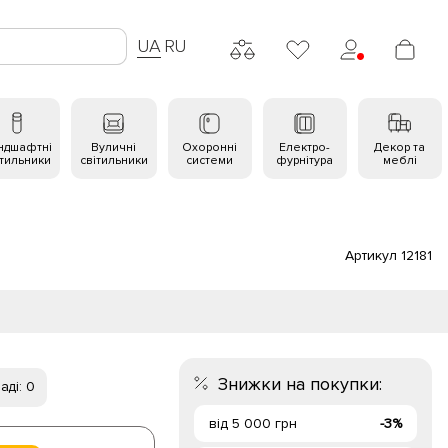
UA
RU
ндшафтні
Вуличні
Охоронні
Електро-
Декор та
ітильники
світильники
системи
фурнітура
меблі
Артикул 12181
Знижки на покупки:
аді: 0
від 5 000 грн
-3%