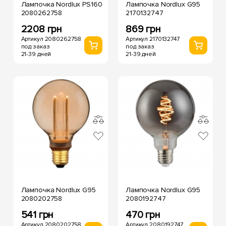
Лампочка Nordlux PS160
Лампочка Nordlux G95
2080262758
2170132747
2208 грн
869 грн
Артикул 2080262758
Артикул 2170132747
под заказ
под заказ
21-39 дней
21-39 дней
Лампочка Nordlux G95
Лампочка Nordlux G95
2080202758
2080192747
541 грн
470 грн
Артикул 2080202758
Артикул 2080192747