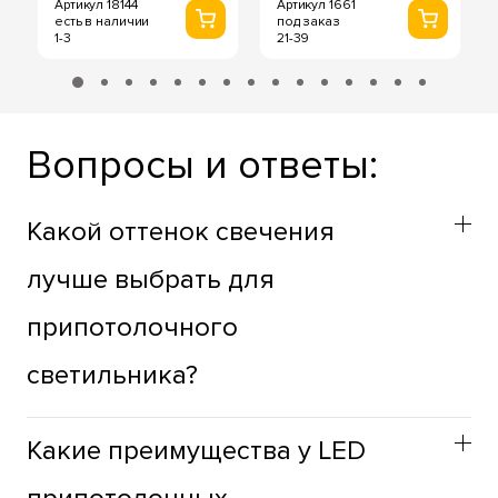
Артикул 18144
Артикул 1661
есть в наличии
под заказ
1-3
21-39
Вопросы и ответы:
Какой оттенок свечения
лучше выбрать для
припотолочного
светильника?
Оттенок припотолочных светильников стоит выбирать
Какие преимущества у LED
учитывая функциональное назначение пространства.
Для жилых зон лучше использовать теплый оттенок,