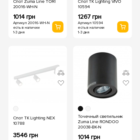
Спот Zuma Line TORI
Спот TK Lighting VIVO
20016-WH-N
10594
1014 грн
1267 грн
Артикул 20016-WH-N
Артикул 10594
есть в наличии
есть в наличии
1-3 дня
1-3 дня
Точечный светильник
Спот TK Lighting NEX
Zuma Line RONDOO
10788
20038-BK-N
3546 грн
1014 грн