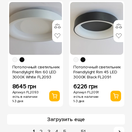
Потолочный светильник
Потолочный светильник
Friendlylight Rim 60 LED
Friendlylight Rim 45 LED
3000K White FL2093
3000K Black FL2091
8645 грн
6226 грн
Артикул FL2093
Артикул FL2091
есть в наличии
есть в наличии
1-3 дня
1-3 дня
Загрузить еще
1
2
3
4
5
51