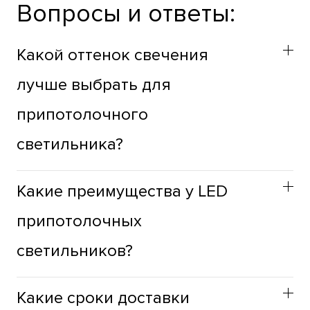
Вопросы и ответы:
Какой оттенок свечения
лучше выбрать для
припотолочного
светильника?
Оттенок припотолочных светильников стоит выбирать
Какие преимущества у LED
учитывая функциональное назначение пространства.
Для жилых зон лучше использовать теплый оттенок,
припотолочных
для продуктивности, в рабочих зонах, лучше
светильников?
использовать холодный оттенок света, а для
ступенек, окон, зеркал, зон приготовления пищи -
Припотолочные светильники с LED имеют следующие
нейтральный.
Какие сроки доставки​
преимуществами: минимальное тепловыделение, что