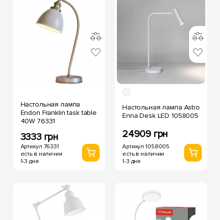
Настольная лампа
Настольная лампа Astro
Endon Franklin task table
Enna Desk LED 1058005
40W 76331
24909 грн
3333 грн
Артикул 1058005
Артикул 76331
есть в наличии
есть в наличии
1-3 дня
1-3 дня