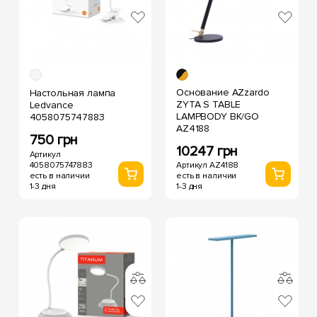
Основание AZzardo
Настольная лампа
ZYTA S TABLE
Ledvance
LAMPBODY BK/GO
4058075747883
AZ4188
750 грн
10247 грн
Артикул
4058075747883
Артикул AZ4188
есть в наличии
есть в наличии
1-3 дня
1-3 дня