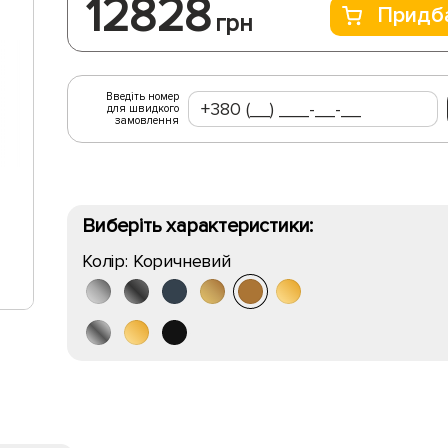
12828
Придб
грн
Введіть номер
для швидкого
замовлення
Виберіть характеристики:
Колір:
Коричневий