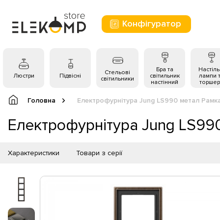
Конфігуратор
Бра та
Настіль
Стельові
Люстри
Підвісні
світильник
лампи 
світильники
настінний
торшер
Головна
Електрофурнітура Jung LS990 метал Рамк
Електрофурнітура Jung LS99
Характеристики
Товари з серії