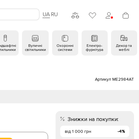
UA
RU
ндшафтні
Вуличні
Охоронні
Електро-
Декор та
ітильники
світильники
системи
фурнітура
меблі
Артикул ME2984AT
Знижки на покупки:
від 1 000 грн
-4%