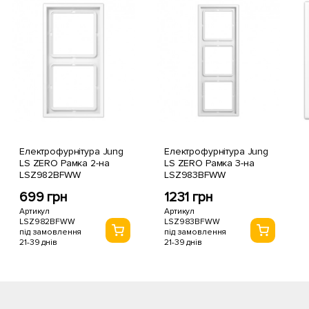
Електрофурнітура Jung
Електрофурнітура Jung
LS ZERO Рамка 2-на
LS ZERO Рамка 3-на
LSZ982BFWW
LSZ983BFWW
699 грн
1231 грн
Артикул
Артикул
LSZ982BFWW
LSZ983BFWW
під замовлення
під замовлення
21-39 днів
21-39 днів