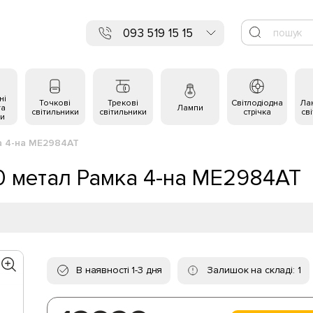
093 519 15 15
ні
Точкові
Трекові
Світлодіодна
Ла
та
Лампи
світильники
світильники
стрічка
св
и
а 4-на ME2984AT
0 метал Рамка 4-на ME2984AT
В наявності 1-3 дня
Залишок на складі: 1