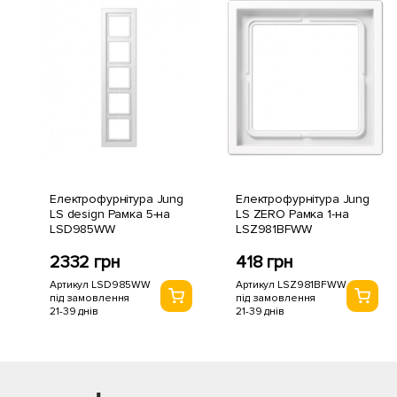
Електрофурнітура Jung
Електрофурнітура Jung
LS design Рамка 5-на
LS ZERO Рамка 1-на
LSD985WW
LSZ981BFWW
2332 грн
418 грн
Артикул LSD985WW
Артикул LSZ981BFWW
під замовлення
під замовлення
21-39 днів
21-39 днів