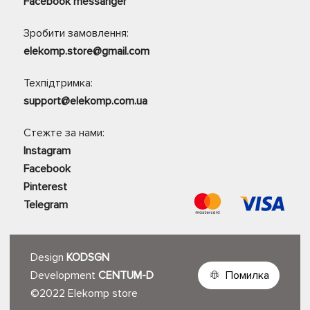
Facebook messanger
Зробити замовлення:
elekomp.store@gmail.com
Техпідтримка:
support@elekomp.com.ua
Стежте за нами:
Instagram
Facebook
Pinterest
Telegram
Design
KODSGN
Development
CENTUM-D
Помилка
©2022 Elekomp store