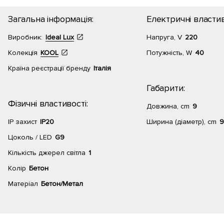
Загальна інформація:
Електричні властив
Виробник:
Ideal Lux
Напруга, V
220
Колекція
KOOL
Потужність, W
40
Країна реєстрації бренду
Італія
Габарити:
Фізичні властивості:
Довжина, cm
9
IP захист
IP20
Ширина (діаметр), cm
9
Цоколь / LED
G9
Кількість джерел світла
1
Колір
Бетон
Матеріал
Бетон/Метал