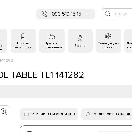
093 519 15 15
ні
Точкові
Трекові
Світлодіодна
Ла
та
Лампи
світильники
світильники
стрічка
св
и
 141282
OL TABLE TL1 141282
Знятий з виробництва
Залишок на складі: 