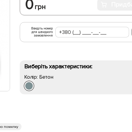
0
Придб
грн
Введіть номер
для швидкого
замовлення
Виберіть характеристики:
Колір:
Бетон
ро помилку