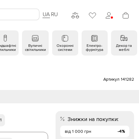
UA
RU
ндшафтні
Вуличні
Охоронні
Електро-
Декор та
ітильники
світильники
системи
фурнітура
меблі
Артикул 141282
Знижки на покупки:
1
від 1 000 грн
-4%