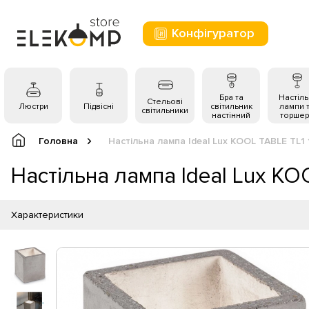
Конфігуратор
Бра та
Настіль
Стельові
Люстри
Підвісні
світильник
лампи 
світильники
настінний
торшер
Головна
Настільна лампа Ideal Lux KOOL TABLE TL1
Настільна лампа Ideal Lux KO
Характеристики