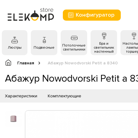
Конфигуратор
Бра и
Настол
Потолочные
Люстры
Подвесные
светильник
лампы
светильники
настенный
торше
Главная
Абажур Nowodvorski Petit a 8340
Абажур Nowodvorski Petit a 
Характеристики
Комплектующие