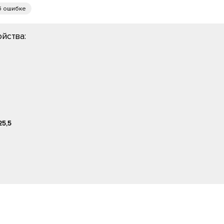
б ошибке
йства:
25,5