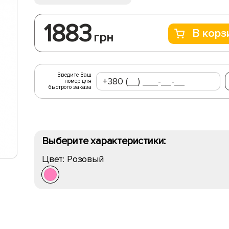
1883
В корз
грн
Введите Ваш
номер для
быстрого заказа
Выберите характеристики:
Цвет:
Розовый