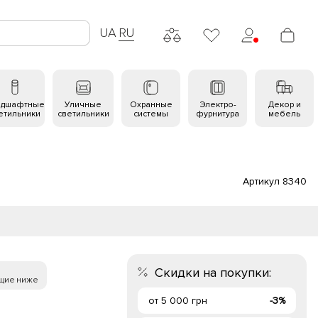
UA
RU
ндшафтные
Уличные
Охранные
Электро-
Декор и
етильники
светильники
системы
фурнитура
мебель
Артикул 8340
Скидки на покупки:
щие ниже
от 5 000 грн
-3%