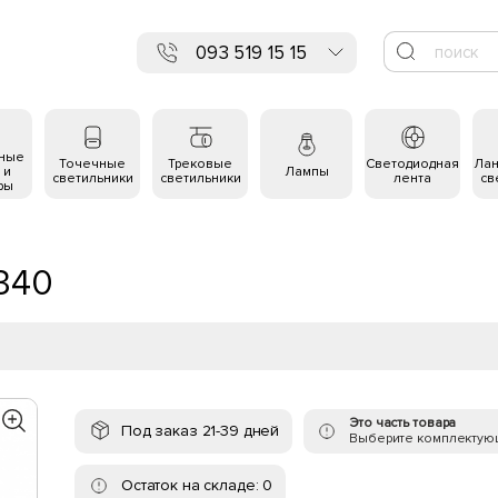
093 519 15 15
ьные
Точечные
Трековые
Светодиодная
Ла
 и
Лампы
светильники
светильники
лента
св
ры
8340
Это часть товара
Под заказ 21-39 дней
Выберите комплектую
Остаток на складе: 0