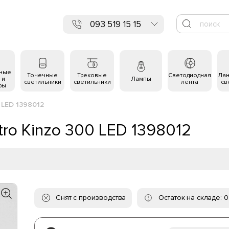
093 519 15 15
ьные
Точечные
Трековые
Светодиодная
Ла
 и
Лампы
светильники
светильники
лента
св
ры
 LED 1398012
ro Kinzo 300 LED 1398012
Снят с производства
Остаток на складе: 0