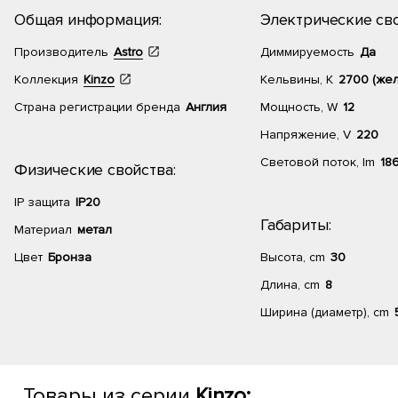
Общая информация:
Электрические сво
Производитель
Astro
Диммируемость
Да
Коллекция
Kinzo
Кельвины, К
2700 (жел
Страна регистрации бренда
Англия
Мощность, W
12
Напряжение, V
220
Световой поток, lm
18
Физические свойства:
IP защита
IP20
Габариты:
Материал
метал
Цвет
Бронза
Высота, cm
30
Длина, cm
8
Ширина (диаметр), cm
Товары из серии
Kinzo: