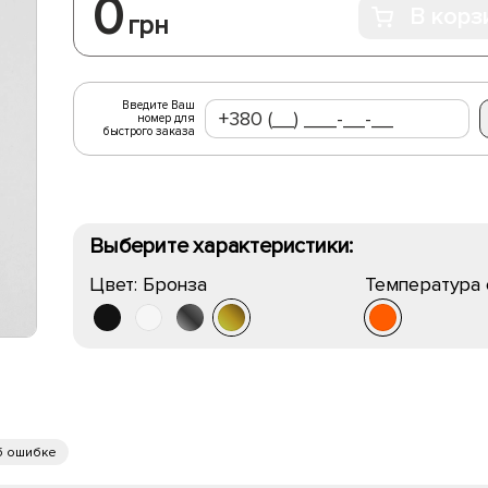
0
В корз
грн
Введите Ваш
номер для
быстрого заказа
Выберите характеристики:
Цвет:
Бронза
Температура 
б ошибке