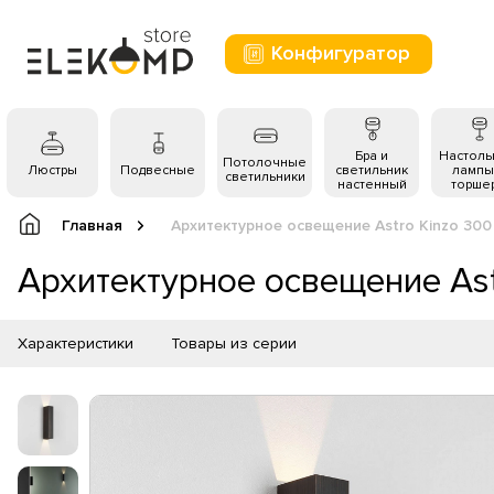
Конфигуратор
Бра и
Настол
Потолочные
Люстры
Подвесные
светильник
лампы
светильники
настенный
торше
Главная
Архитектурное освещение Astro Kinzo 300
Архитектурное освещение Ast
Характеристики
Товары из серии