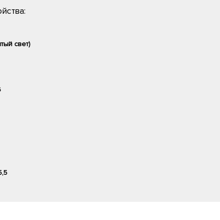
йства:
тый свет)
6
5,5