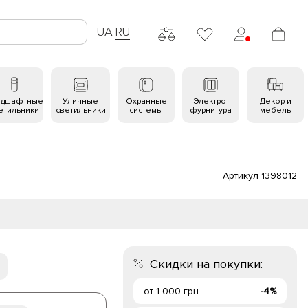
UA
RU
ндшафтные
Уличные
Охранные
Электро-
Декор и
етильники
светильники
системы
фурнитура
мебель
Артикул 1398012
Скидки на покупки:
от 1 000 грн
-4%