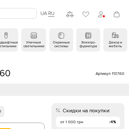
UA
RU
ндшафтные
Уличные
Охранные
Электро-
Декор и
етильники
светильники
системы
фурнитура
мебель
760
Артикул 113760
Скидки на покупки:
0
от 1 000 грн
-4%