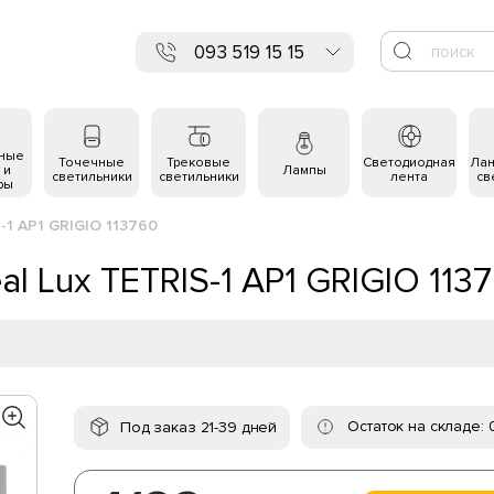
093 519 15 15
ьные
Точечные
Трековые
Светодиодная
Ла
 и
Лампы
светильники
светильники
лента
св
ры
-1 AP1 GRIGIO 113760
l Lux TETRIS-1 AP1 GRIGIO 113
Остаток на складе: 
Под заказ 21-39 дней