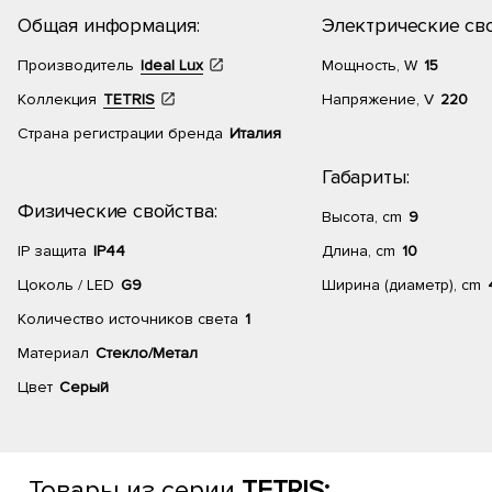
Общая информация:
Электрические сво
Производитель
Ideal Lux
Мощность, W
15
Коллекция
TETRIS
Напряжение, V
220
Страна регистрации бренда
Италия
Габариты:
Физические свойства:
Высота, cm
9
IP защита
IP44
Длина, cm
10
Цоколь / LED
G9
Ширина (диаметр), cm
Количество источников света
1
Материал
Стекло/Метал
Цвет
Серый
Товары из серии
TETRIS: