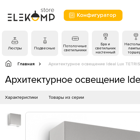
Конфигуратор
Бра и
Настол
Потолочные
Люстры
Подвесные
светильник
лампы
светильники
настенный
торше
Главная
Архитектурное освещение Ideal Lux TETRIS
Архитектурное освещение Idea
Характеристики
Товары из серии