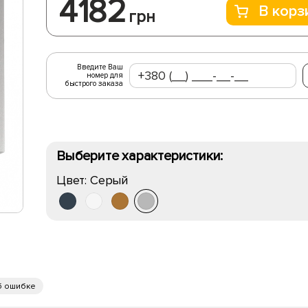
4182
В корз
грн
Введите Ваш
номер для
быстрого заказа
Выберите характеристики:
Цвет:
Серый
б ошибке