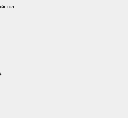
йства:
4