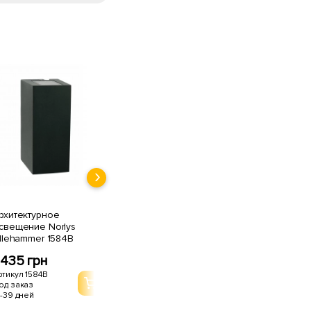
рхитектурное
свещение Norlys
illehammer 1584B
435 грн
ртикул 1584B
од заказ
1-39 дней