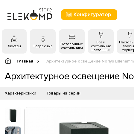
Конфигуратор
Бра и
Настол
Потолочные
Люстры
Подвесные
светильник
лампы
светильники
настенный
торше
Главная
Архитектурное освещение Norlys Lillehamm
Архитектурное освещение Nor
Характеристики
Товары из серии