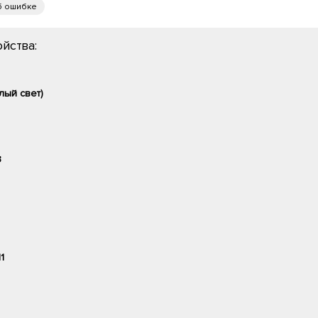
б ошибке
йства:
лый свет)
3
11