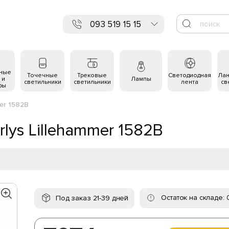
093 519 15 15
ьные
Точечные
Трековые
Светодиодная
Ла
 и
Лампы
светильники
светильники
лента
св
ры
er 1582B
lys Lillehammer 1582B
Остаток на складе: 
Под заказ 21-39 дней