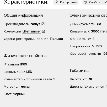
Характеристики:
Копировать
Сообщить о
Общая информация:
Электрические сво
Производитель
Norlys
Диммируемость
Да
Коллекция
Lillehammer
Кельвины, К
3000 (теп
Страна регистрации бренда
Польша
Мощность, W
4
Напряжение, V
220
Световой поток, lm
10
Физические свойства:
IP защита
IP65
Габариты:
Цоколь / LED
LED
Количество источников света
1
Высота, cm
18
Материал
метал
Ширина (диаметр), cm
Цвет
Черный