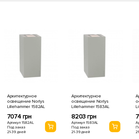
Архитектурное
Архитектурное
А
освещение Norlys
освещение Norlys
о
Lillehammer 1582AL
Lillehammer 1583AL
L
7074 грн
8203 грн
7
Артикул 1582AL
Артикул 1583AL
А
Под заказ
Под заказ
П
21-39 дней
21-39 дней
2