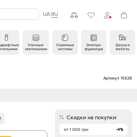
UA
RU
ндшафтные
Уличные
Охранные
Электро-
Декор и
етильники
светильники
системы
фурнитура
мебель
Артикул 1582B
Скидки на покупки:
0
от 1 000 грн
-4%