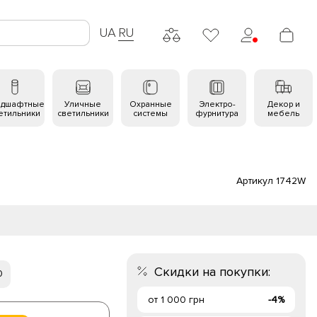
UA
RU
ндшафтные
Уличные
Охранные
Электро-
Декор и
етильники
светильники
системы
фурнитура
мебель
Артикул 1742W
Скидки на покупки:
0
от 1 000 грн
-4%