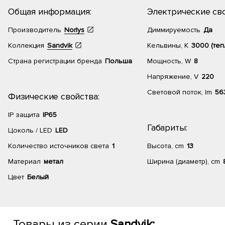
Общая информация:
Электрические сво
Производитель
Norlys
Диммируемость
Да
Коллекция
Sandvik
Кельвины, К
3000 (теп
Страна регистрации бренда
Польша
Мощность, W
8
Напряжение, V
220
Световой поток, lm
56
Физические свойства:
IP защита
IP65
Габариты:
Цоколь / LED
LED
Количество источников света
1
Высота, cm
13
Материал
метал
Ширина (диаметр), cm
Цвет
Белый
Товары из серии
Sandvik: