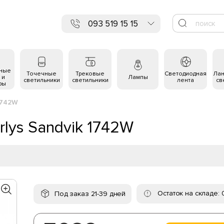
093 519 15 15
ьные
Точечные
Трековые
Светодиодная
Ла
 и
Лампы
светильники
светильники
лента
св
ры
1742W
lys Sandvik 1742W
Остаток на складе: 
Под заказ 21-39 дней