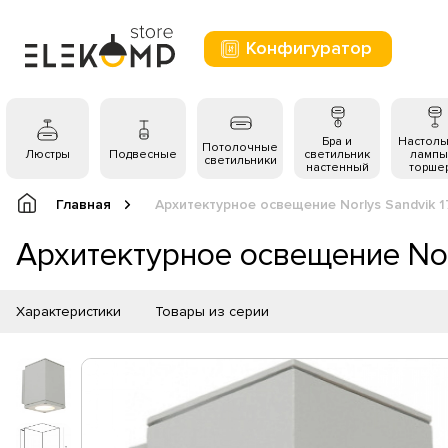
Конфигуратор
Бра и
Настол
Потолочные
Люстры
Подвесные
светильник
лампы
светильники
настенный
торше
Главная
Архитектурное освещение Norlys Sandvik 
Архитектурное освещение Nor
Характеристики
Товары из серии