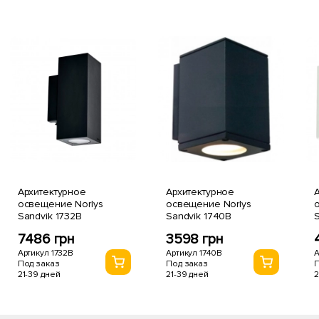
Архитектурное
Архитектурное
освещение Norlys
освещение Norlys
Sandvik 1732B
Sandvik 1740B
7486 грн
3598 грн
Артикул 1732B
Артикул 1740B
А
Под заказ
Под заказ
П
21-39 дней
21-39 дней
2