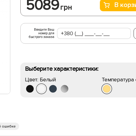
5089
В корз
грн
Введите Ваш
номер для
быстрого заказа
Выберите характеристики:
Цвет:
Белый
Температура 
б ошибке