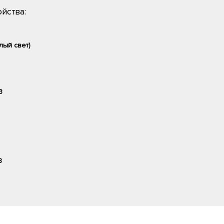
йства:
лый свет)
3
8