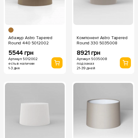
Абажур Astro Tapered
Компонент Astro Tapered
Round 440 5012002
Round 330 5035008
5544 грн
8921 грн
Артикул 5012002
Артикул 5035008
есть в наличии
под заказ
1-3 дня
21-39 дней