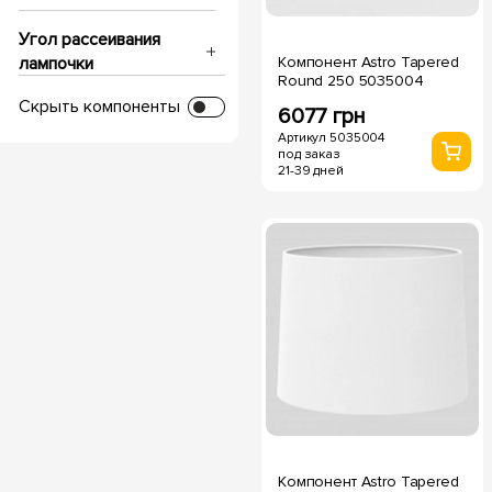
Угол рассеивания
Компонент Astro Tapered
лампочки
Round 250 5035004
Скрыть компоненты
6077 грн
IP защита
Артикул 5035004
под заказ
21-39 дней
Напряжение, V
Диаметр врезки
Глубина посадки
Срок службы, часов
Температура свечения
Компонент Astro Tapered