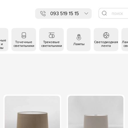
093 519 15 15
ьные
Точечные
Трековые
Светодиодная
Ла
 и
Лампы
светильники
светильники
лента
св
ры