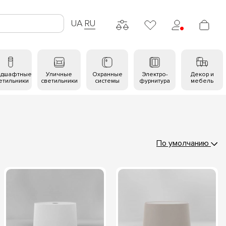
UA
RU
ндшафтные
Уличные
Охранные
Электро-
Декор и
етильники
светильники
системы
фурнитура
мебель
По умолчанию