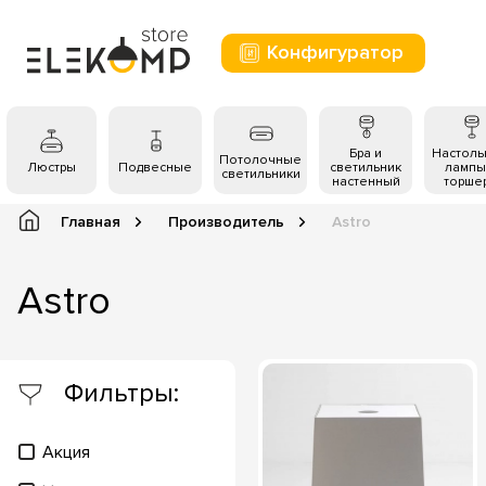
Конфигуратор
Бра и
Настол
Потолочные
Люстры
Подвесные
светильник
лампы
светильники
настенный
торше
Главная
Производитель
Astro
Astro
Фильтры:
Акция