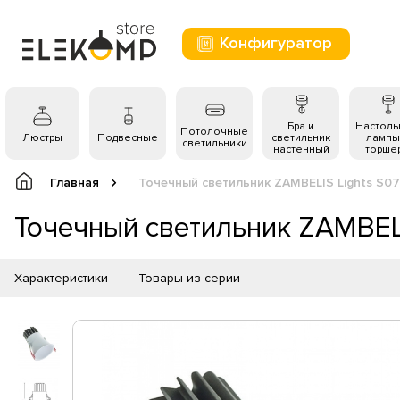
Конфигуратор
Бра и
Настол
Потолочные
Люстры
Подвесные
светильник
лампы
светильники
настенный
торше
Главная
Точечный светильник ZAMBELIS Lights S0
Точечный светильник ZAMBELI
Характеристики
Товары из серии