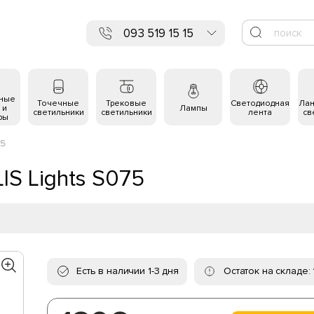
093 519 15 15
ьные
Точечные
Трековые
Светодиодная
Ла
 и
Лампы
светильники
светильники
лента
св
ры
75
S Lights S075
Есть в наличии 1-3 дня
Остаток на складе: 