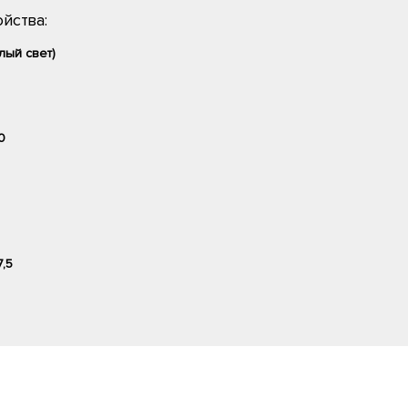
йства:
лый свет)
0
7,5