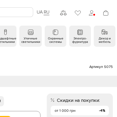
UA
RU
ндшафтные
Уличные
Охранные
Электро-
Декор и
етильники
светильники
системы
фурнитура
мебель
Артикул S075
Скидки на покупки:
1
от 1 000 грн
-4%