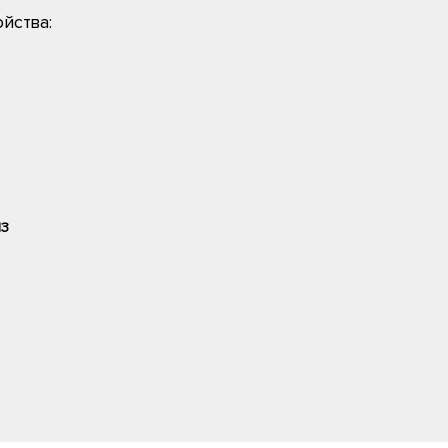
йства:
13