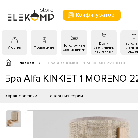
Конфигуратор
Бра и
Настол
Потолочные
Люстры
Подвесные
светильник
лампы
светильники
настенный
торше
Главная
Бра Alfa KINKIET 1 MORENO 22080.01
Бра Alfa KINKIET 1 MORENO 2
Характеристики
Товары из серии