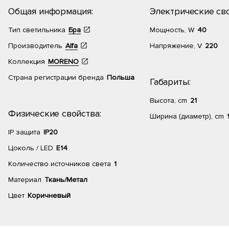
Общая информация:
Электрические сво
Тип светильника
Бра
Мощность, W
40
Производитель
Alfa
Напряжение, V
220
Коллекция
MORENO
Страна регистрации бренда
Польша
Габариты:
Высота, cm
21
Физические свойства:
Ширина (диаметр), cm
IP защита
IP20
Цоколь / LED
E14
Количество источников света
1
Материал
Ткань/Метал
Цвет
Коричневый