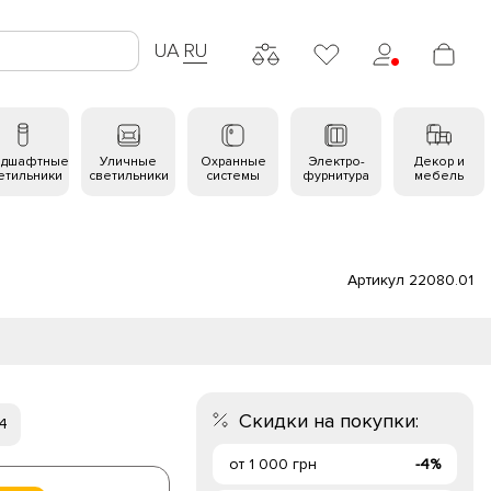
UA
RU
ндшафтные
Уличные
Охранные
Электро-
Декор и
етильники
светильники
системы
фурнитура
мебель
Артикул 22080.01
Скидки на покупки:
 4
от 1 000 грн
-4%