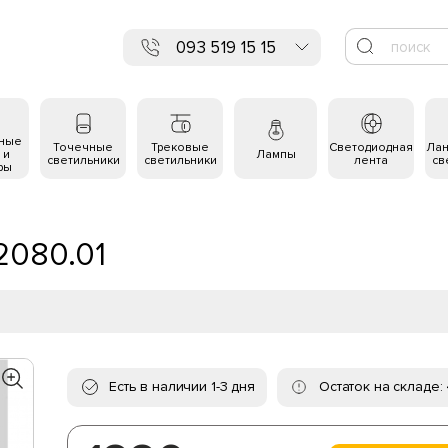
093 519 15 15
ьные
Точечные
Трековые
Светодиодная
Ла
 и
Лампы
светильники
светильники
лента
св
ры
2080.01
Есть в наличии 1-3 дня
Остаток на складе: