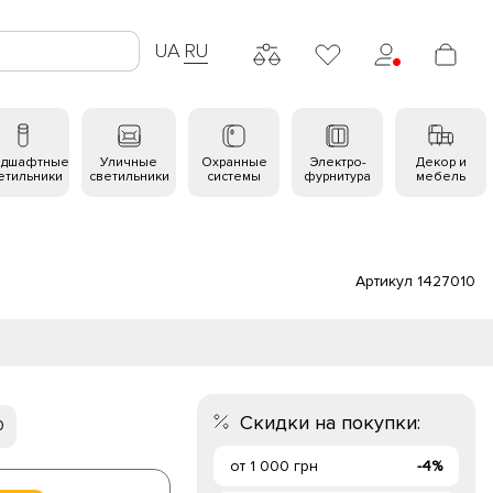
UA
RU
ндшафтные
Уличные
Охранные
Электро-
Декор и
етильники
светильники
системы
фурнитура
мебель
Артикул 1427010
Скидки на покупки:
0
от 1 000 грн
-4%