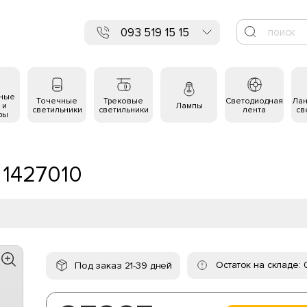
093 519 15 15
ьные
Точечные
Трековые
Светодиодная
Ла
 и
Лампы
светильники
светильники
лента
св
ры
 1427010
Остаток на складе: 
Под заказ 21-39 дней