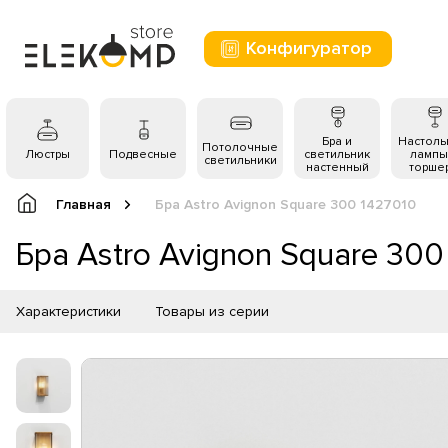
Конфигуратор
Бра и
Настол
Потолочные
Люстры
Подвесные
светильник
лампы
светильники
настенный
торше
Главная
Бра Astro Avignon Square 300 1427010
Бра Astro Avignon Square 300
Характеристики
Товары из серии