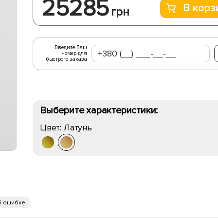
25285
В корз
грн
Введите Ваш
номер для
быстрого заказа
Выберите характеристики:
Цвет:
Латунь
б ошибке