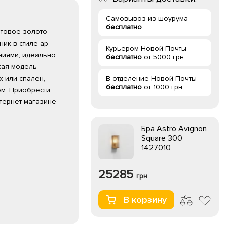
Самовывоз из шоурума
бесплатно
матовое золото
ик в стиле ар-
Курьером Новой Почты
ниями, идеально
бесплатно
от 5000 грн
кая модель
 или спален,
В отделение Новой Почты
бесплатно
от 1000 грн
м. Приобрести
тернет-магазине
Бра Astro Avignon
Square 300
1427010
25285
грн
В корзину