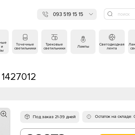
093 519 15 15
ьные
Точечные
Трековые
Светодиодная
Ла
 и
Лампы
светильники
светильники
лента
св
ры
 1427012
Остаток на складе: 
Под заказ 21-39 дней