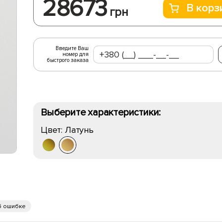
28673
В корз
грн
Введите Ваш
номер для
быстрого заказа
Выберите характеристики:
Цвет:
Латунь
б ошибке