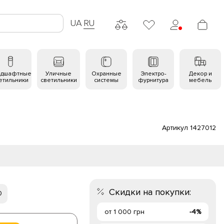
UA
RU
ндшафтные
Уличные
Охранные
Электро-
Декор и
етильники
светильники
системы
фурнитура
мебель
Артикул 1427012
Скидки на покупки:
0
от 1 000 грн
-4%