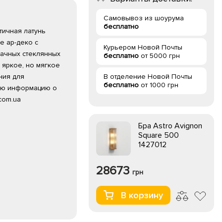
Самовывоз из шоурума
бесплатно
нтичная латунь
е ар-деко с
Курьером Новой Почты
ачных стеклянных
бесплатно
от 5000 грн
 яркое, но мягкое
ния для
В отделение Новой Почты
бесплатно
от 1000 грн
ую информацию о
com.ua
Бра Astro Avignon
Square 500
1427012
28673
грн
В корзину