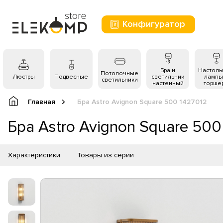
Конфигуратор
Бра и
Настол
Потолочные
Люстры
Подвесные
светильник
лампы
светильники
настенный
торше
Главная
Бра Astro Avignon Square 500 1427012
Бра Astro Avignon Square 500
Характеристики
Товары из серии