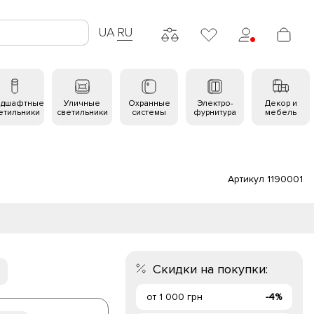
UA
RU
ндшафтные
Уличные
Охранные
Электро-
Декор и
етильники
светильники
системы
фурнитура
мебель
Артикул 1190001
Скидки на покупки:
от 1 000 грн
-4%