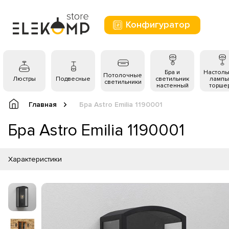
Конфигуратор
Бра и
Настол
Потолочные
Люстры
Подвесные
светильник
лампы
светильники
настенный
торше
Главная
Бра Astro Emilia 1190001
Бра Astro Emilia 1190001
Характеристики