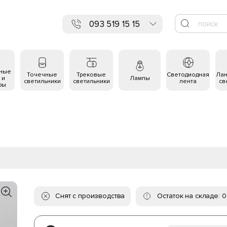
093 519 15 15
ьные
Точечные
Трековые
Светодиодная
Ла
 и
Лампы
светильники
светильники
лента
св
ры
Снят с производства
Остаток на складе: 0