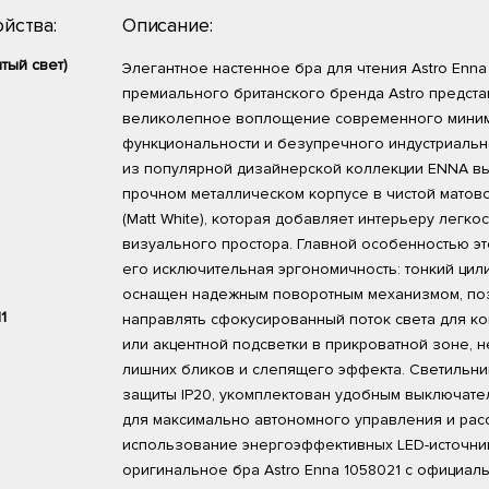
йства:
Описание:
тый свет)
Элегантное настенное бра для чтения Astro Enna
премиального британского бренда Astro предста
великолепное воплощение современного миним
функциональности и безупречного индустриальн
из популярной дизайнерской коллекции ENNA в
прочном металлическом корпусе в чистой матов
(Matt White), которая добавляет интерьеру легкос
визуального простора. Главной особенностью эт
его исключительная эргономичность: тонкий цил
оснащен надежным поворотным механизмом, по
11
направлять сфокусированный поток света для к
или акцентной подсветки в прикроватной зоне, 
лишних бликов и слепящего эффекта. Светильни
защиты IP20, укомплектован удобным выключате
для максимально автономного управления и рас
использование энергоэффективных LED-источник
оригинальное бра Astro Enna 1058021 с официал