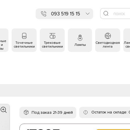
093 519 15 15
ьные
Точечные
Трековые
Светодиодная
Ла
 и
Лампы
светильники
светильники
лента
св
ры
Остаток на складе: 
Под заказ 21-39 дней