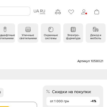
UA
RU
ндшафтные
Уличные
Охранные
Электро-
Декор и
етильники
светильники
системы
фурнитура
мебель
Артикул 1058021
Скидки на покупки:
0
от 1 000 грн
-4%