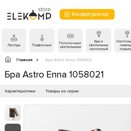
Конфигуратор
Бра и
Настол
Потолочные
Люстры
Подвесные
светильник
лампы
светильники
настенный
торше
Главная
Бра Astro Enna 1058021
Бра Astro Enna 1058021
Характеристики
Товары из серии