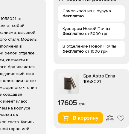
Самовывоз из шоурума
бесплатно
 1058021 от
вляет собой
Курьером Новой Почты
ализма, высокой
бесплатно
от 5000 грн
ого стиля. Модель
ыполнена в
В отделение Новой Почты
бесплатно
от 1000 грн
ой белой отделке
ти, свежести и
ого бра является
индрический спот
Бра Astro Enna
зволяющим точно
1058021
омфортного чтения
не создавая
к имеет класс
17605
грн
лем на корпусе
считан на
В корзину
ов света. Купить
ьной гарантией