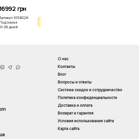
16992 грн
24909 грн
368
Артикул 1058226
Артикул 1058005
Артик
Под заказ
Есть в наличии
Есть 
21-39 дней
1-3 дня
1-3 дн
О нас
Контакты
Блог
Вопросы и ответы
Система скидок и сотрудничество
Политика конфиденциальности
Доставка и оплата
com
Возврат и гарантия
Условия использования сайта
Карта сайта
ua