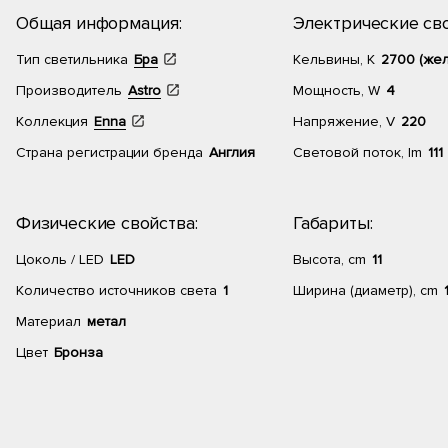
Общая информация:
Электрические сво
Тип светильника
Бра
Кельвины, К
2700 (жел
Производитель
Astro
Мощность, W
4
Коллекция
Enna
Напряжение, V
220
Страна регистрации бренда
Англия
Световой поток, lm
111
Физические свойства:
Габариты:
Цоколь / LED
LED
Высота, cm
11
Количество источников света
1
Ширина (диаметр), cm
Материал
метал
Цвет
Бронза