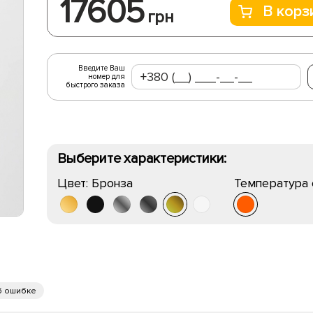
17605
В корз
грн
Введите Ваш
номер для
быстрого заказа
Выберите характеристики:
Цвет:
Бронза
Температура 
б ошибке