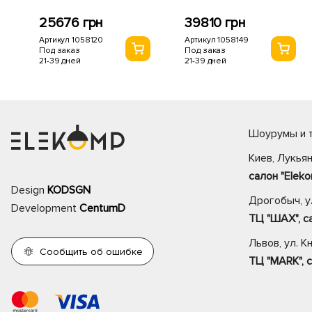
25676 грн
39810 грн
Артикул 1058120
Артикул 1058149
Под заказ
Под заказ
21-39 дней
21-39 дней
Шоурумы и т
Киев, Лукьян
салон "Eleko
Design
KODSGN
Дрогобыч, ул
Development
CentumD
ТЦ "ШАХ", са
Львов, ул. К
Сообщить об ошибке
ТЦ "MARK", с