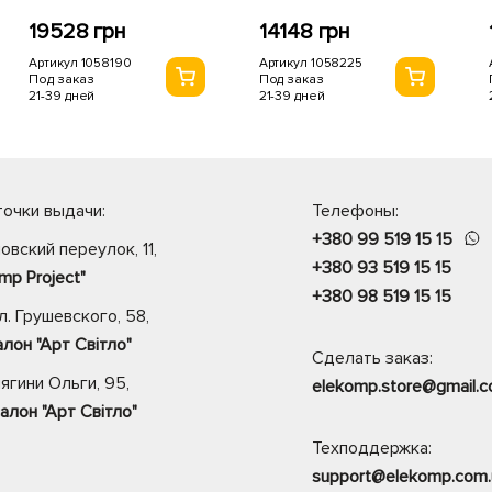
19528 грн
14148 грн
Артикул 1058190
Артикул 1058225
Под заказ
Под заказ
21-39 дней
21-39 дней
очки выдачи:
Телефоны:
+380 99 519 15 15
овский переулок, 11,
+380 93 519 15 15
mp Project"
+380 98 519 15 15
. Грушевского, 58,
лон "Арт Світло"
Сделать заказ:
нягини Ольги, 95,
elekomp.store@gmail.
алон "Арт Світло"
Техподдержка:
support@elekomp.com.