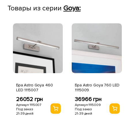
Товары из серии
Goya:
Бра Astro Goya 460
Бра Astro Goya 760 LED
LED 1115007
1115009
26052 грн
36966 грн
Артикул 1115007
Артикул 1115009
Под заказ
Под заказ
21-39 дней
21-39 дней