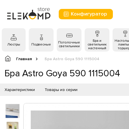
Конфигуратор
Бра и
Настол
Потолочные
Люстры
Подвесные
светильник
лампы
светильники
настенный
торше
Главная
Бра Astro Goya 590 1115004
Бра Astro Goya 590 1115004
Характеристики
Товары из серии