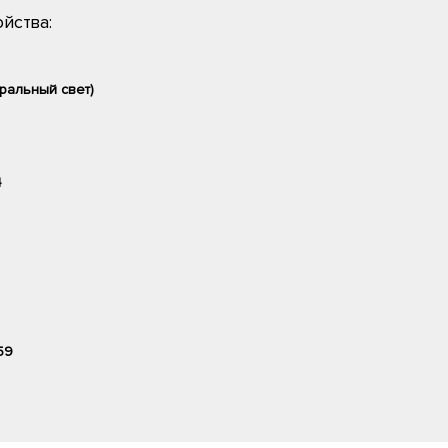
йства:
ральный свет)
4
59