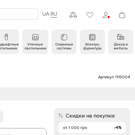
UA
RU
ндшафтные
Уличные
Охранные
Электро-
Декор и
етильники
светильники
системы
фурнитура
мебель
Артикул 1115004
Скидки на покупки:
от 1 000 грн
-4%