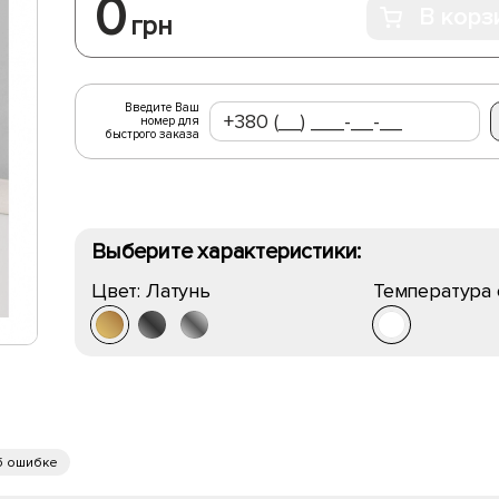
0
В корз
грн
Введите Ваш
номер для
быстрого заказа
Выберите характеристики:
Цвет:
Латунь
Температура 
б ошибке