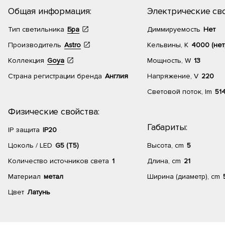
Общая информация:
Электрические сво
Тип светильника
Бра
Диммируемость
Нет
Производитель
Astro
Кельвины, К
4000 (нет
Коллекция
Goya
Мощность, W
13
Страна регистрации бренда
Англия
Напряжение, V
220
Световой поток, lm
51
Физические свойства:
Габариты:
IP защита
IP20
Цоколь / LED
G5 (T5)
Высота, cm
5
Количество источников света
1
Длина, cm
21
Материал
метал
Ширина (диаметр), cm
Цвет
Латунь