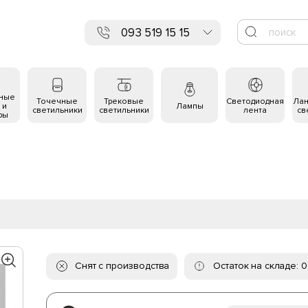
093 519 15 15
ьные
Точечные
Трековые
Светодиодная
Ла
 и
Лампы
светильники
светильники
лента
св
ры
Снят с производства
Остаток на складе: 0