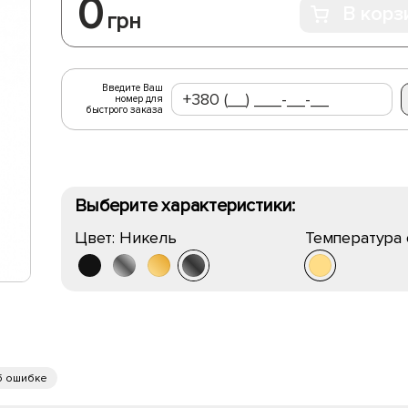
0
В корз
грн
Введите Ваш
номер для
быстрого заказа
Выберите характеристики:
Цвет:
Никель
Температура 
б ошибке