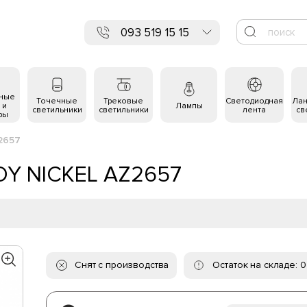
093 519 15 15
ьные
Точечные
Трековые
Светодиодная
Ла
 и
Лампы
светильники
светильники
лента
св
ры
2657
DY NICKEL AZ2657
Снят с производства
Остаток на складе: 0