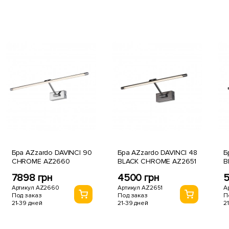
Бра AZzardo DAVINCI 90
Бра AZzardo DAVINCI 48
Б
CHROME AZ2660
BLACK CHROME AZ2651
B
7898 грн
4500 грн
5
Артикул AZ2660
Артикул AZ2651
А
Под заказ
Под заказ
П
21-39 дней
21-39 дней
2