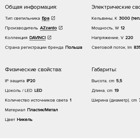
Общая информация:
Электрические сво
Тип светильника
Бра
Кельвины, К
3000 (теп
Производитель
AZzardo
Мощность, W
12
Коллекция
DAVINCI
Напряжение, V
220
Страна регистрации бренда
Польша
Световой поток, lm
83
Физические свойства:
Габариты:
IP защита
IP20
Высота, cm
5,5
Цоколь / LED
LED
Длина, cm
19
Количество источников света
1
Ширина (диаметр), cm
Материал
Пластик/Метал
Цвет
Никель