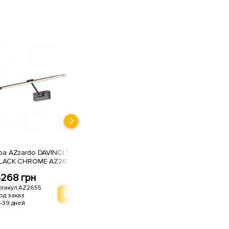
ра AZzardo DAVINCI 58
LACK CHROME AZ2655
268 грн
ртикул AZ2655
од заказ
1-39 дней