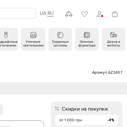
UA
RU
ндшафтные
Уличные
Охранные
Электро-
Декор и
етильники
светильники
системы
фурнитура
мебель
Артикул AZ2657
Скидки на покупки:
от 1 000 грн
-4%