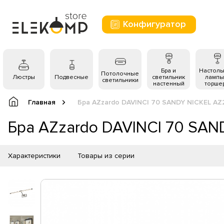
Конфигуратор
Бра и
Настол
Потолочные
Люстры
Подвесные
светильник
лампы
светильники
настенный
торше
Главная
Бра AZzardo DAVINCI 70 SANDY NICKEL AZ
Бра AZzardo DAVINCI 70 SAN
Характеристики
Товары из серии