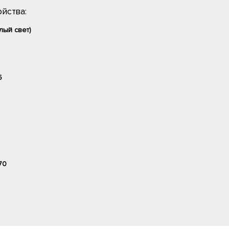
йства:
лый свет)
5
70