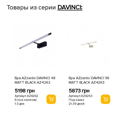
Товары из серии
DAVINCI:
Бра AZzardo DAVINCI 48
Бра AZzardo DAVINCI 58
MATT BLACK AZ4262
MATT BLACK AZ4263
5198 грн
5873 грн
Артикул AZ4262
Артикул AZ4263
Есть в наличии
Под заказ
1-3 дня
21-39 дней