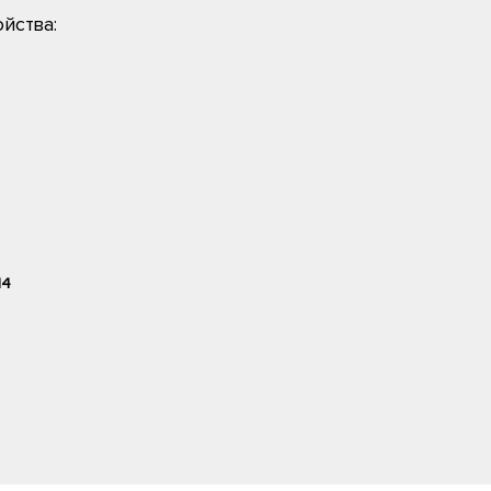
йства:
14