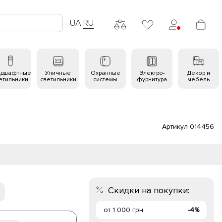
UA
RU
ндшафтные
Уличные
Охранные
Электро-
Декор и
етильники
светильники
системы
фурнитура
мебель
Артикул 014456
Скидки на покупки:
от 1 000 грн
-4%