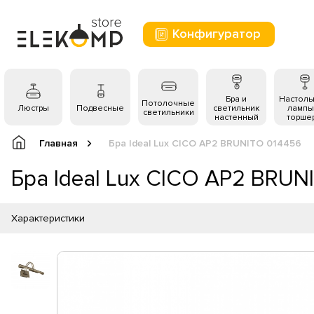
Конфигуратор
Бра и
Настол
Потолочные
Люстры
Подвесные
светильник
лампы
светильники
настенный
торше
Главная
Бра Ideal Lux CICO AP2 BRUNITO 014456
Бра Ideal Lux CICO AP2 BRUN
Характеристики