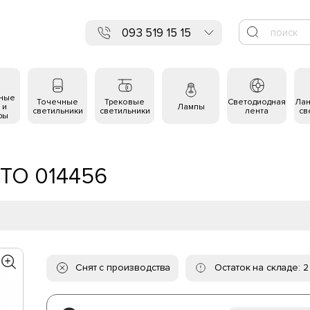
093 519 15 15
ьные
Точечные
Трековые
Светодиодная
Ла
 и
Лампы
светильники
светильники
лента
св
ры
ITO 014456
Снят с производства
Остаток на складе: 2