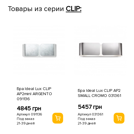
Товары из серии
CLIP:
Бра Ideal Lux CLIP
Бра Ideal Lux CLIP AP2
AP2minI ARGENTO
SMALL CROMO 031361
091136
5457 грн
4845 грн
Артикул 031361
Артикул 091136
Под заказ
Под заказ
21-39 дней
21-39 дней