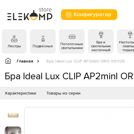
Конфигуратор
Бра и
Настол
Потолочные
Люстры
Подвесные
светильник
лампы
светильники
настенный
торше
Главная
Бра Ideal Lux CLIP AP2minI ORO 091129
Бра Ideal Lux CLIP AP2minI O
Характеристики
Товары из серии