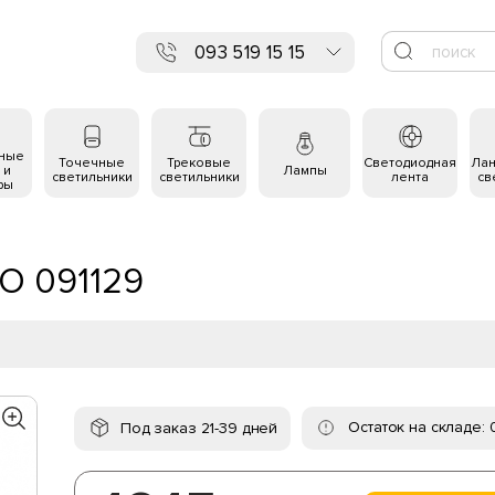
093 519 15 15
ьные
Точечные
Трековые
Светодиодная
Ла
 и
Лампы
светильники
светильники
лента
св
ры
RO 091129
Остаток на складе: 
Под заказ 21-39 дней