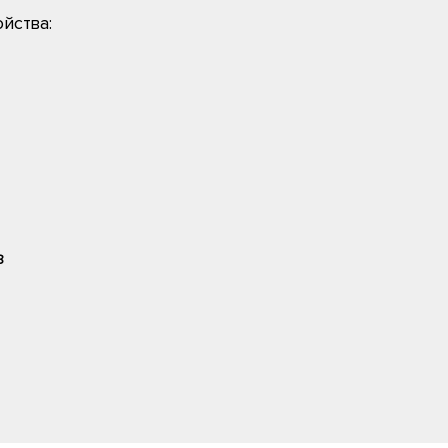
йства:
8