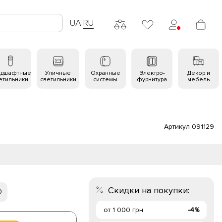
UA
RU
ндшафтные
Уличные
Охранные
Электро-
Декор и
етильники
светильники
системы
фурнитура
мебель
Артикул 091129
Скидки на покупки:
0
от 1 000 грн
-4%