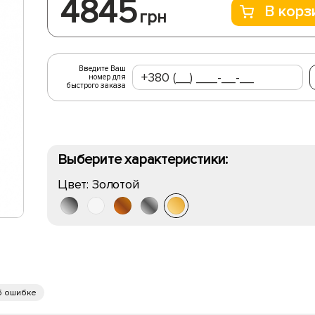
4845
В корз
грн
Введите Ваш
номер для
быстрого заказа
Выберите характеристики:
Цвет:
Золотой
б ошибке