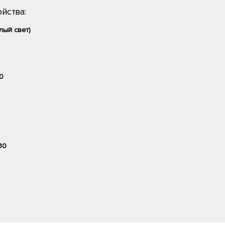
йства:
лый свет)
0
30