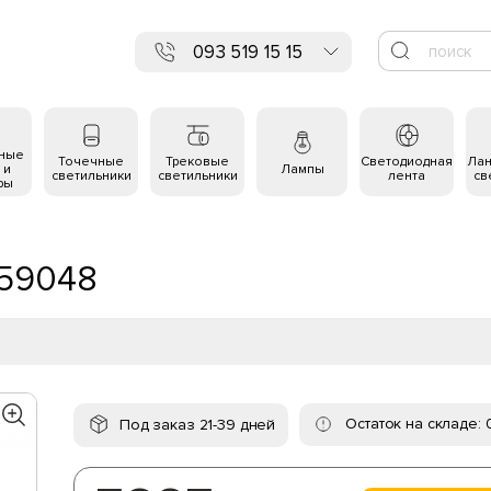
093 519 15 15
ьные
Точечные
Трековые
Светодиодная
Ла
 и
Лампы
светильники
светильники
лента
св
ры
 259048
Остаток на складе: 
Под заказ 21-39 дней