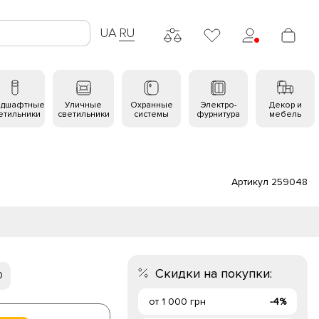
UA
RU
ндшафтные
Уличные
Охранные
Электро-
Декор и
етильники
светильники
системы
фурнитура
мебель
Артикул 259048
Скидки на покупки:
0
от 1 000 грн
-4%