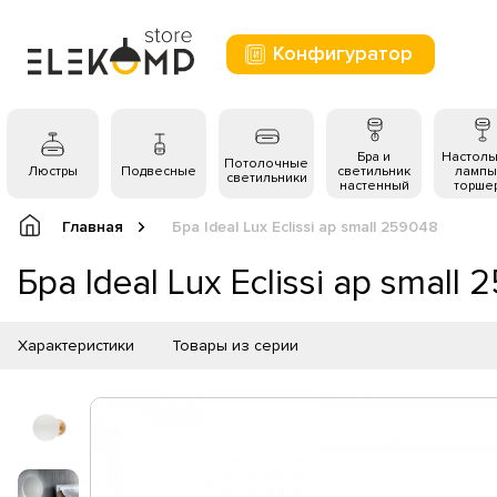
Конфигуратор
Бра и
Настол
Потолочные
Люстры
Подвесные
светильник
лампы
светильники
настенный
торше
Главная
Бра Ideal Lux Eclissi ap small 259048
Бра Ideal Lux Eclissi ap small
Характеристики
Товары из серии