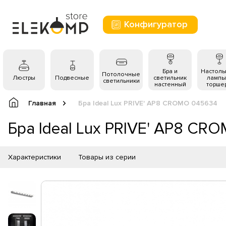
Конфигуратор
Бра и
Настол
Потолочные
Люстры
Подвесные
светильник
лампы
светильники
настенный
торше
Главная
Бра Ideal Lux PRIVE' AP8 CROMO 045634
Бра Ideal Lux PRIVE' AP8 CR
Характеристики
Товары из серии