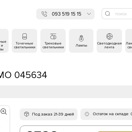
093 519 15 15
ьные
Точечные
Трековые
Светодиодная
Ла
 и
Лампы
светильники
светильники
лента
св
ры
OMO 045634
Остаток на складе: 
Под заказ 21-39 дней