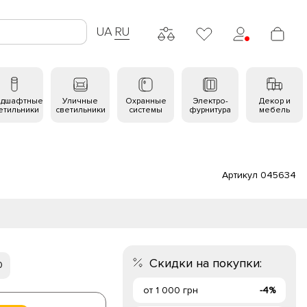
UA
RU
ндшафтные
Уличные
Охранные
Электро-
Декор и
етильники
светильники
системы
фурнитура
мебель
Артикул 045634
Скидки на покупки:
0
от 1 000 грн
-4%