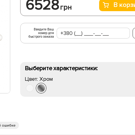
6528
В корз
грн
Введите Ваш
номер для
быстрого заказа
Выберите характеристики:
Цвет:
Хром
б ошибке