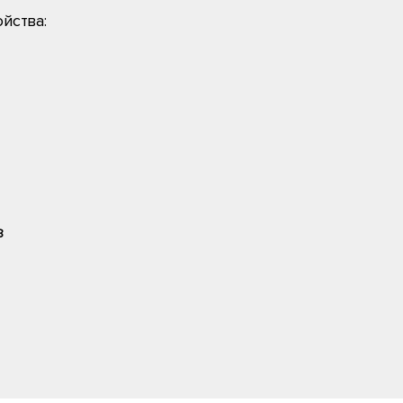
йства:
8